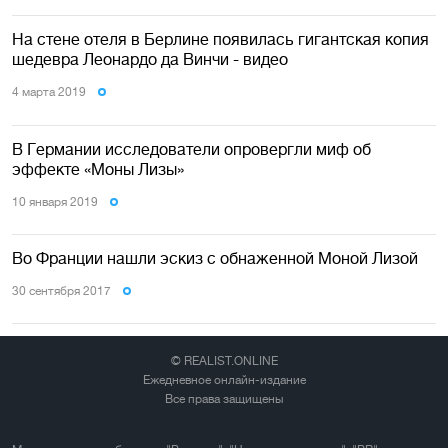
На стене отеля в Берлине появилась гигантская копия
шедевра Леонардо да Винчи - видео
4 марта 2019
В Германии исследователи опровергли миф об
эффекте «Моны Лизы»
10 января 2019
Во Франции нашли эскиз с обнаженной Моной Лизой
30 сентября 2017
© REALIST.ONLINE
Ежедневное онлайн-издание
Все права защищены