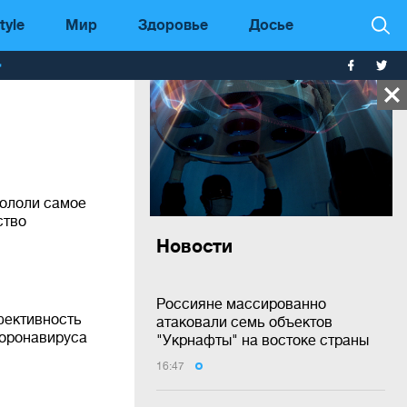
tyle
Мир
Здоровье
Досье
т
ололи самое
ство
Новости
Россияне массированно
фективность
атаковали семь объектов
коронавируса
"Укрнафты" на востоке страны
16:47