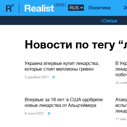
Политика
Э
Статьи
Новости по тегу 
Украина впервые купит лекарства,
В Ук
которые стоят миллионы гривен
лекар
побо
3 декабря 2021
24 ноя
Впервые за 18 лет: в США одобрили
Атаку
новые лекарства от Альцгеймера
испы
лека
8 июня 2021
17 мая