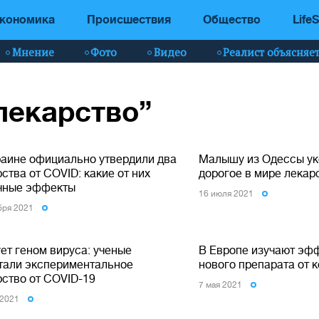
кономика
Происшествия
Общество
LifeS
Мнение
Фото
Видео
Реалист объясняе
“лекарство”
раине официально утвердили два
Малышу из Одессы ук
ства от COVID: какие от них
дорогое в мире лекар
чные эффекты
16 июля 2021
бря 2021
ет геном вируса: ученые
В Европе изучают эф
тали экспериментальное
нового препарата от 
рство от COVID-19
7 мая 2021
 2021