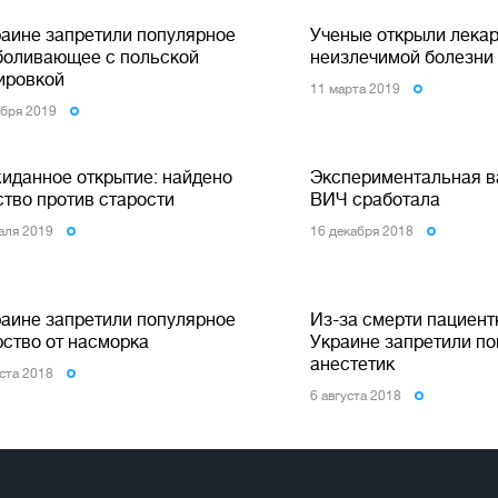
раине запретили популярное
Ученые открыли лекар
боливающее с польской
неизлечимой болезни
ировкой
11 марта 2019
ября 2019
иданное открытие: найдено
Экспериментальная в
ство против старости
ВИЧ сработала
аля 2019
16 декабря 2018
раине запретили популярное
Из-за смерти пациент
рство от насморка
Украине запретили п
анестетик
уста 2018
6 августа 2018