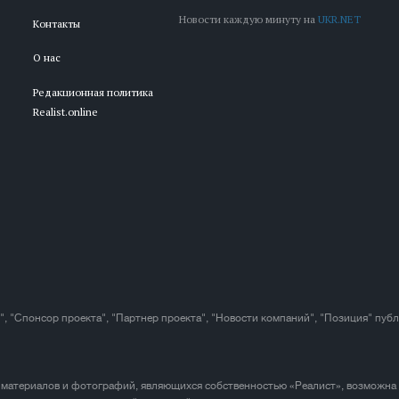
Новости каждую минуту на
UKR.NET
Контакты
О нас
Редакционная политика
Realist.online
", "Спонсор проекта", "Партнер проекта", "Новости компаний", "Позиция" пуб
 материалов и фотографий, являющихся собственностью «Реалист», возможна