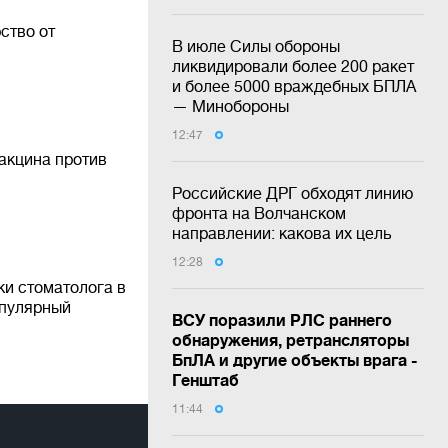
ство от
В июле Силы обороны
ликвидировали более 200 ракет
и более 5000 враждебных БПЛА
— Минобороны
12:47
акцина против
Российские ДРГ обходят линию
фронта на Волчанском
направлении: какова их цель
12:28
ки стоматолога в
опулярный
ВСУ поразили РЛС раннего
обнаружения, ретрансляторы
БпЛА и другие объекты врага -
Генштаб
11:44