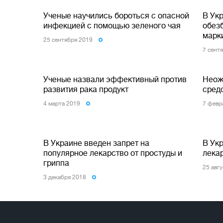
Ученые научились бороться с опасной
В Ук
инфекцией с помощью зеленого чая
обез
марк
25 сентября 2019
7 сент
Ученые назвали эффективный против
Неож
развития рака продукт
сред
4 марта 2019
7 февр
В Украине введен запрет на
В Ук
популярное лекарство от простуды и
лека
гриппа
25 авг
3 декабря 2018