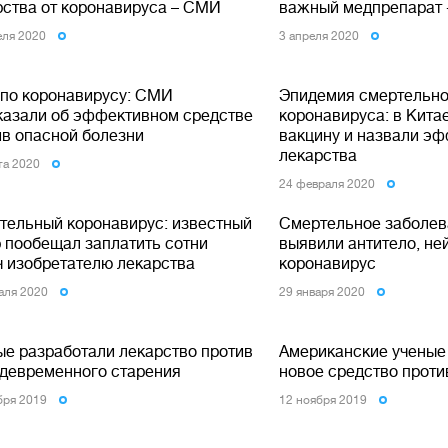
рства от коронавируса – СМИ
важный медпрепарат 
еля 2020
3 апреля 2020
 по коронавирусу: СМИ
Эпидемия смертельно
казали об эффективном средстве
коронавируса: в Кита
ив опасной болезни
вакцину и назвали э
лекарства
та 2020
24 февраля 2020
тельный коронавирус: известный
Смертельное заболев
р пообещал заплатить сотни
выявили антитело, н
ч изобретателю лекарства
коронавирус
аля 2020
29 января 2020
ые разработали лекарство против
Американские ученые
девременного старения
новое средство проти
бря 2019
12 ноября 2019