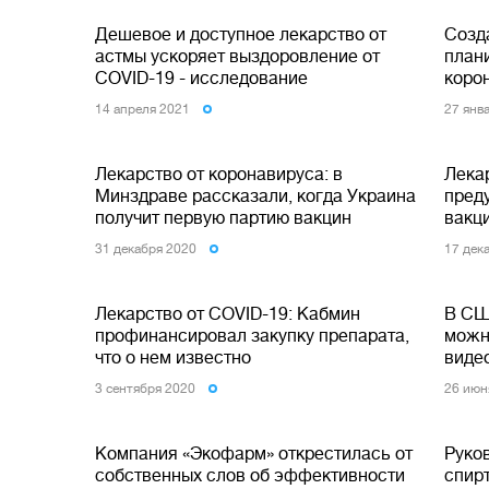
Дешевое и доступное лекарство от
Созд
астмы ускоряет выздоровление от
план
COVID-19 - исследование
коро
14 апреля 2021
27 янв
Лекарство от коронавируса: в
Лека
Минздраве рассказали, когда Украина
пред
получит первую партию вакцин
вакц
31 декабря 2020
17 дек
Лекарство от COVID-19: Кабмин
В СШ
профинансировал закупку препарата,
можно
что о нем известно
виде
3 сентября 2020
26 июн
Компания «Экофарм» открестилась от
Руко
собственных слов об эффективности
спир