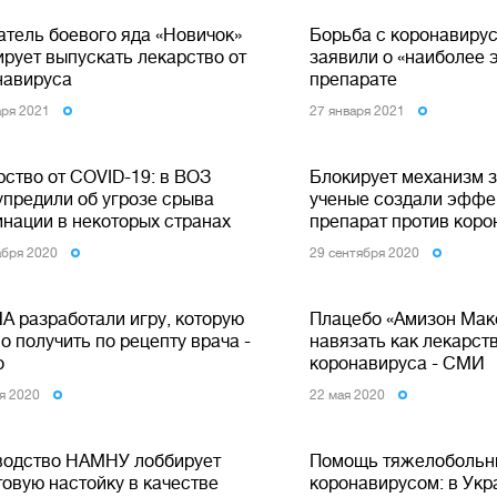
атель боевого яда «Новичок»
Борьба с коронавирус
ирует выпускать лекарство от
заявили о «наиболее
навируса
препарате
аря 2021
27 января 2021
рство от COVID-19: в ВОЗ
Блокирует механизм 
упредили об угрозе срыва
ученые создали эффе
инации в некоторых странах
препарат против коро
абря 2020
29 сентября 2020
А разработали игру, которую
Плацебо «Амизон Мак
 получить по рецепту врача -
навязать как лекарств
о
коронавируса - СМИ
я 2020
22 мая 2020
водство НАМНУ лоббирует
Помощь тяжелоболь
товую настойку в качестве
коронавирусом: в Укр