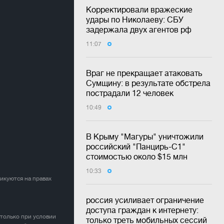
Корректировали вражеские
удары по Николаеву: СБУ
задержала двух агентов рф
11:07
Враг не прекращает атаковать
Сумщину: в результате обстрела
пострадали 12 человек
10:49
В Крыму "Магуры" уничтожили
российский "Панцирь-С1"
стоимостью около $15 млн
10:33
ликуются на правах
россия усиливает ограничение
доступа граждан к интернету:
 только при условии
только треть мобильных сессий