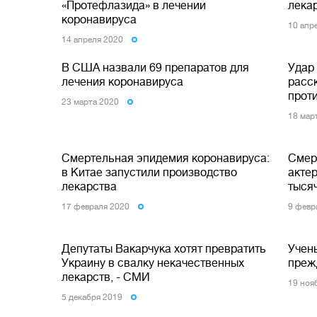
«Протефлазида» в лечении
лека
коронавируса
10 апр
14 апреля 2020
В США назвали 69 препаратов для
Удар
лечения коронавируса
расс
прот
23 марта 2020
18 мар
Смертельная эпидемия коронавируса:
Смер
в Китае запустили производство
акте
лекарства
тыся
17 февраля 2020
9 февр
Депутаты Вакарчука хотят превратить
Учен
Украину в свалку некачественных
преж
лекарств, - СМИ
19 ноя
5 декабря 2019