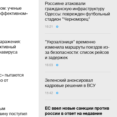
Россияне атаковали
ом: ученые
гражданскую инфраструктуру
 эффективном»
Одессы: поврежден футбольный
стадион "Черноморец"
16:21
заражения:
"Укрзалізниця" временно
ктивный
изменила маршруты поездов из-
навируса
за безопасности: список рейсов
и задержек
16:03
с» пытаются
о от
Зеленский анонсировал
кадровые решения в ВСУ
15:42
ЕС ввел новые санкции против
ным
россии в ответ на недавние
аину поступил