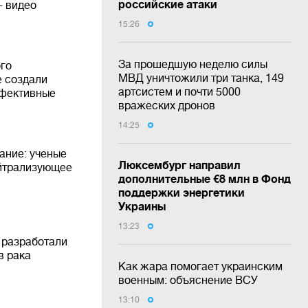
российские атаки
- видео
15:26
За прошедшую неделю силы
го
МВД уничтожили три танка, 149
е создали
артсистем и почти 5000
ффективные
вражеских дронов
14:25
ание: ученые
Люксембург направил
ейтрализующее
дополнительные €8 млн в Фонд
поддержки энергетики
Украины
13:23
 разработали
в рака
Как жара помогает украинским
военным: объяснение ВСУ
13:10