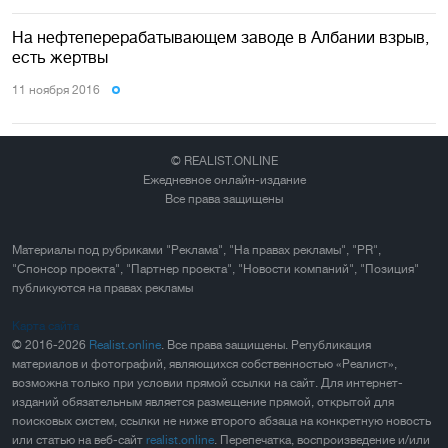
На нефтеперерабатывающем заводе в Албании взрыв,
есть жертвы
11 ноября 2016
© REALIST.ONLINE
Ежедневное онлайн-издание
Все права защищены
Материалы под рубриками "Реклама", "На правах рекламы", "PR",
"Спонсор проекта", "Партнер проекта", "Новости компаний", "Позиция"
публикуются на правах рекламы
Карта сайта
© 2016-2026
Realist.online
. Все права защищены. Републикация
материалов и фотографий, являющихся собственностью «Реалист»,
возможна только при условии прямой ссылки на сайт. Для интернет-
изданий обязательным является размещение прямой, открытой для
поисковых систем, ссылки не ниже второго абзаца на конкретную новость
или статью на веб-сайт
realist.online
. Перепечатка, воспроизведение и/или