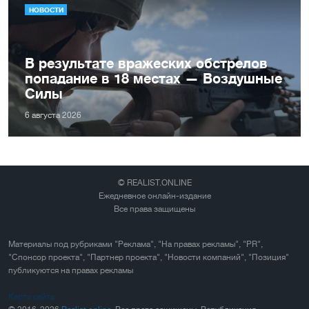
НОВОСТИ
В результате вражеских обстрелов
попадание в 18 местах — Воздушные
Силы
6 августа 2026
© REALIST.ONLINE
Ежедневное онлайн-издание
Все права защищены
Материалы под рубриками "Реклама", "На правах рекламы", "PR",
"Спонсор проекта", "Партнер проекта", "Новости компаний", "Позиция"
публикуются на правах рекламы
Карта сайта