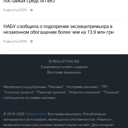
поставках средств ПВО
6 августа 2026
НАБУ сообщила о подозрении эксвицепремьера в
незаконном обогащении более чем на 13,9 млн грн
6 августа 2026
© REALIST.ONLINE
Ежедневное онлайн-издание
Все права защищены
Материалы под рубриками "Реклама", "На правах рекламы", "PR",
"Спонсор проекта", "Партнер проекта", "Новости компаний", "Позиция"
публикуются на правах рекламы
Карта сайта
© 2016-2026
Realist.online
. Все права защищены. Републикация
материалов и фотографий, являющихся собственностью «Реалист»,
возможна только при условии прямой ссылки на сайт. Для интернет-