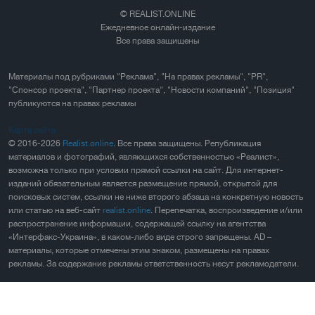
© REALIST.ONLINE
Ежедневное онлайн-издание
Все права защищены
Материалы под рубриками "Реклама", "На правах рекламы", "PR",
"Спонсор проекта", "Партнер проекта", "Новости компаний", "Позиция"
публикуются на правах рекламы
Карта сайта
© 2016-2026
Realist.online
. Все права защищены. Републикация
материалов и фотографий, являющихся собственностью «Реалист»,
возможна только при условии прямой ссылки на сайт. Для интернет-
изданий обязательным является размещение прямой, открытой для
поисковых систем, ссылки не ниже второго абзаца на конкретную новость
или статью на веб-сайт
realist.online
. Перепечатка, воспроизведение и/или
распространение информации, содержащей ссылку на агентства
«Интерфакс-Украина», в каком-либо виде строго запрещены. AD –
материалы, которые отмечены этим знаком, размещены на правах
рекламы. За содержание рекламы ответственность несут рекламодатели.