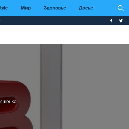
tyle
Мир
Здоровье
Досье
т
 Ищенко