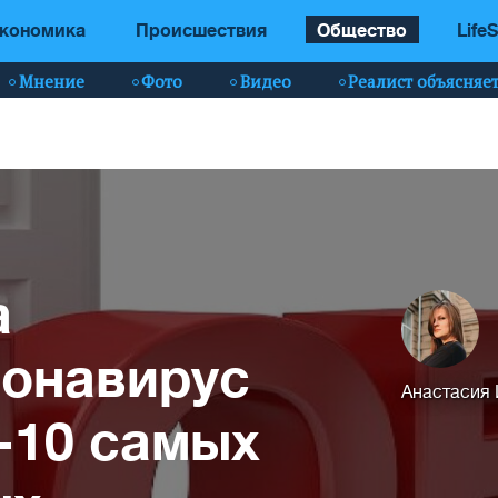
кономика
Происшествия
Общество
LifeS
Мнение
Фото
Видео
Реалист объясняе
а
ронавирус
Анастасия
-10 самых