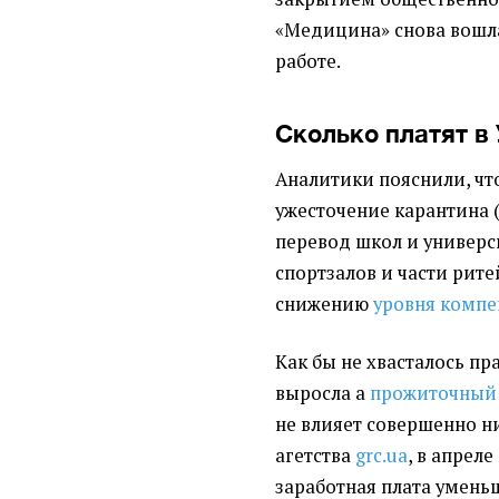
«Медицина» снова вошл
работе.
Сколько платят в
Аналитики пояснили, что
ужесточение карантина (
перевод школ и универс
спортзалов и части рит
снижению
уровня компе
Как бы не хвасталось пр
выросла а
прожиточный
не влияет совершенно н
агетства
grc.ua
, в апрел
заработная плата уменьш