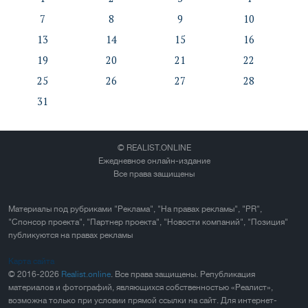
7
8
9
10
13
14
15
16
19
20
21
22
25
26
27
28
31
© REALIST.ONLINE
Ежедневное онлайн-издание
Все права защищены
Материалы под рубриками "Реклама", "На правах рекламы", "PR",
"Спонсор проекта", "Партнер проекта", "Новости компаний", "Позиция"
публикуются на правах рекламы
Карта сайта
© 2016-2026
Realist.online
. Все права защищены. Републикация
материалов и фотографий, являющихся собственностью «Реалист»,
возможна только при условии прямой ссылки на сайт. Для интернет-