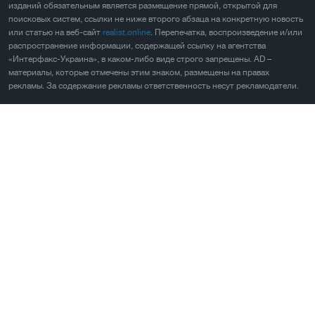
изданий обязательным является размещение прямой, открытой для
поисковых систем, ссылки не ниже второго абзаца на конкретную новость
или статью на веб-сайт
realist.online
. Перепечатка, воспроизведение и/или
распространение информации, содержащей ссылку на агентства
«Интерфакс-Украина», в каком-либо виде строго запрещены. AD –
материалы, которые отмечены этим знаком, размещены на правах
рекламы. За содержание рекламы ответственность несут рекламодатели.