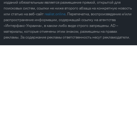
изданий обязательным является размещение прямой, открытой для
поисковых систем, ссылки не ниже второго абзаца на конкретную новость
или статью на веб-сайт
realist.online
. Перепечатка, воспроизведение и/или
распространение информации, содержащей ссылку на агентства
«Интерфакс-Украина», в каком-либо виде строго запрещены. AD –
материалы, которые отмечены этим знаком, размещены на правах
рекламы. За содержание рекламы ответственность несут рекламодатели.