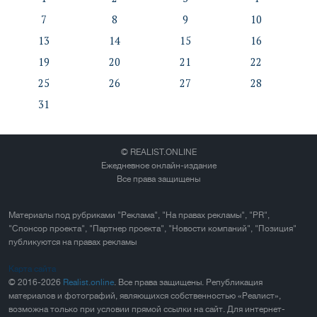
7
8
9
10
13
14
15
16
19
20
21
22
25
26
27
28
31
© REALIST.ONLINE
Ежедневное онлайн-издание
Все права защищены
Материалы под рубриками "Реклама", "На правах рекламы", "PR",
"Спонсор проекта", "Партнер проекта", "Новости компаний", "Позиция"
публикуются на правах рекламы
Карта сайта
© 2016-2026
Realist.online
. Все права защищены. Републикация
материалов и фотографий, являющихся собственностью «Реалист»,
возможна только при условии прямой ссылки на сайт. Для интернет-