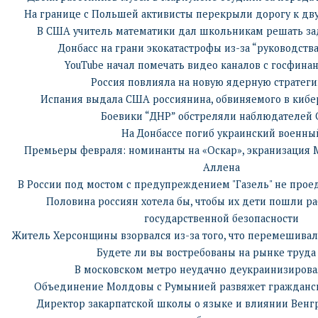
На границе с Польшей активисты перекрыли дорогу к дв
В США учитель математики дал школьникам решать зад
Донбасс на грани экокатастрофы из-за “руководств
YouTube начал помечать видео каналов с госфин
Россия повлияла на новую ядерную страте
Испания выдала США россиянина, обвиняемого в киб
Боевики “ДНР” обстреляли наблюдателей
На Донбассе погиб украинский военны
Премьеры февраля: номинанты на «Оскар», экранизация 
Аллена
В России под мостом с предупреждением "Газель" не проеде
Половина россиян хотела бы, чтобы их дети пошли ра
государственной безопасности
Житель Херсонщины взорвался из-за того, что перемешива
Будете ли вы востребованы на рынке труда 
В московском метро неудачно деукраинизирова
Объединение Молдовы с Румынией развяжет гражданск
Директор закарпатской школы о языке и влиянии Венг