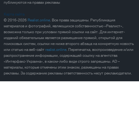
публикуются на правах рекламы
Карта сайта
© 2016-2026
Realist.online
. Все права защищены. Републикация
материалов и фотографий, являющихся собственностью «Реалист»,
возможна только при условии прямой ссылки на сайт. Для интернет-
изданий обязательным является размещение прямой, открытой для
поисковых систем, ссылки не ниже второго абзаца на конкретную новость
или статью на веб-сайт
realist.online
. Перепечатка, воспроизведение и/или
распространение информации, содержащей ссылку на агентства
«Интерфакс-Украина», в каком-либо виде строго запрещены. AD –
материалы, которые отмечены этим знаком, размещены на правах
рекламы. За содержание рекламы ответственность несут рекламодатели.