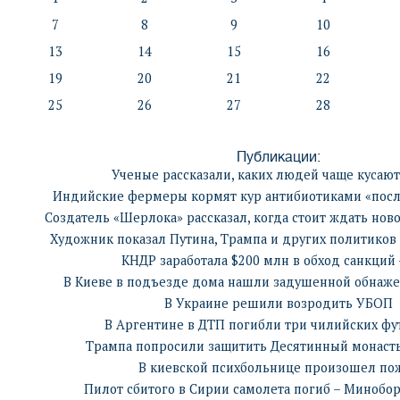
7
8
9
10
13
14
15
16
19
20
21
22
25
26
27
28
Публикации:
Ученые рассказали, каких людей чаще кусают
Индийские фермеры кормят кур антибиотиками «посл
Создатель «Шерлока» рассказал, когда стоит ждать ново
Художник показал Путина, Трампа и других политиков 
КНДР заработала $200 млн в обход санкций
В Киеве в подъезде дома нашли задушенной обнаж
В Украине решили возродить УБОП
В Аргентине в ДТП погибли три чилийских фу
Трампа попросили защитить Десятинный монаст
В киевской психбольнице произошел по
Пилот сбитого в Сирии самолета погиб – Минобо