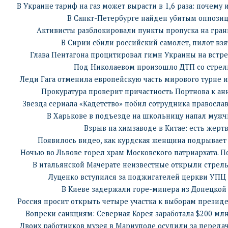
В Украине тариф на газ может вырасти в 1,6 раза: почему 
В Санкт-Петербурге найден убитым оппози
Активисты разблокировали пункты пропуска на гра
В Сирии сбили российский самолет, пилот взя
Глава Пентагона процитировал гимн Украины на встр
Под Николаевом произошло ДТП со стрел
Леди Гага отменила европейскую часть мирового турне и
Прокуратура проверит причастность Портнова к а
Звезда сериала «Кадетство» побил сотрудника правосла
В Харькове в подъезде на школьницу напал мужч
Взрыв на химзаводе в Китае: есть жерт
Появилось видео, как курдская женщина подрывает
Ночью во Львове горел храм Московского патриархата. 
В итальянской Мачерате неизвестные открыли стрел
Луценко вступился за поджигателей церкви УПЦ
В Киеве задержали горе-минера из Донецкой
Россия просит открыть четыре участка к выборам президе
Вопреки санкциям: Северная Корея заработала $200 млн
Двоих работников музея в Мариуполе осудили за передач