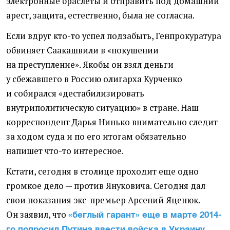
электронные браслеты и отправить под домашний
арест, защита, естественно, была не согласна.
Если вдруг кто-то успел подзабыть, Генпрокуратура
обвиняет Саакашвили в «покушении
на преступление». Якобы он взял деньги
у сбежавшего в Россию олигарха Курченко
и собирался
«
дестабилизировать
внутриполитическую ситуацию» в стране. Наш
корреспондент Дарья Нинько внимательно следит
за ходом суда и по его итогам обязательно
напишет что-то интересное.
Кстати, сегодня в столице проходит еще одно
громкое дело — против Януковича. Сегодня дал
свои показания экс-премьер Арсений Яценюк.
Он заявил, что
«беглый гарант» еще в марте 2014-
.
го попросил Путина ввести войска в Украину