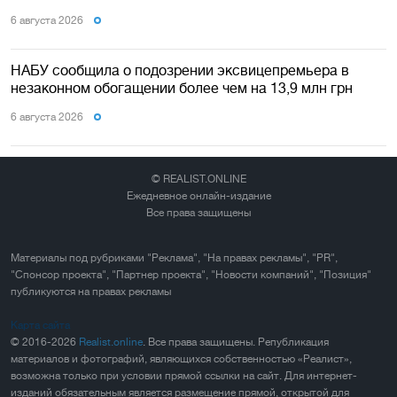
6 августа 2026
НАБУ сообщила о подозрении эксвицепремьера в
незаконном обогащении более чем на 13,9 млн грн
6 августа 2026
© REALIST.ONLINE
Ежедневное онлайн-издание
Все права защищены
Материалы под рубриками "Реклама", "На правах рекламы", "PR",
"Спонсор проекта", "Партнер проекта", "Новости компаний", "Позиция"
публикуются на правах рекламы
Карта сайта
© 2016-2026
Realist.online
. Все права защищены. Републикация
материалов и фотографий, являющихся собственностью «Реалист»,
возможна только при условии прямой ссылки на сайт. Для интернет-
изданий обязательным является размещение прямой, открытой для