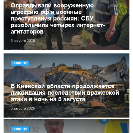
Оправдывали вооруженную
агрессию рф и военные
преступления россиян: СБУ
разоблачила четырех интернет-
агитаторов
6 августа 2026
НОВОСТИ
В Киевской области продолжается
ликвидация последствий вражеской
атаки в ночь на 5 августа
6 августа 2026
НОВОСТИ