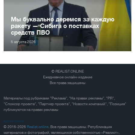
Мы буквально деремся за каждую
ракету — Сибига о поставках
средств ПВО
6 августа 2026
© REALIST.ONLINE
Ежедневное онлайн-издание
Все права защищены
Материалы под рубриками "Реклама", "На правах рекламы", "PR",
"Спонсор проекта", "Партнер проекта", "Новости компаний", "Позиция"
публикуются на правах рекламы
Карта сайта
© 2016-2026
Realist.online
. Все права защищены. Републикация
материалов и фотографий, являющихся собственностью «Реалист»,