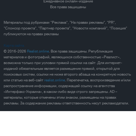
Ежедневное онлайн-издание
Все права защищены
Материалы под рубриками "Реклама", "На правах рекламы", "PR",
"Спонсор проекта", "Партнер проекта", "Новости компаний", "Позиция"
публикуются на правах рекламы
Карта сайта
© 2016-2026
Realist.online
. Все права защищены. Републикация
материалов и фотографий, являющихся собственностью «Реалист»,
возможна только при условии прямой ссылки на сайт. Для интернет-
изданий обязательным является размещение прямой, открытой для
поисковых систем, ссылки не ниже второго абзаца на конкретную новость
или статью на веб-сайт
realist.online
. Перепечатка, воспроизведение и/или
распространение информации, содержащей ссылку на агентства
«Интерфакс-Украина», в каком-либо виде строго запрещены. AD –
материалы, которые отмечены этим знаком, размещены на правах
рекламы. За содержание рекламы ответственность несут рекламодатели.