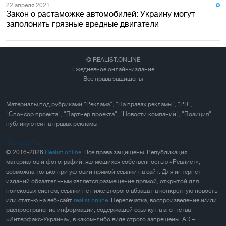
22 апреля 2021
Закон о растаможке автомобилей: Украину могут
заполонить грязные вредные двигатели
© REALIST.ONLINE
Ежедневное онлайн-издание
Все права защищены
Материалы под рубриками "Реклама", "На правах рекламы", "PR",
"Спонсор проекта", "Партнер проекта", "Новости компаний", "Позиция"
публикуются на правах рекламы
Карта сайта
© 2016-2026
Realist.online
. Все права защищены. Републикация
материалов и фотографий, являющихся собственностью «Реалист»,
возможна только при условии прямой ссылки на сайт. Для интернет-
изданий обязательным является размещение прямой, открытой для
поисковых систем, ссылки не ниже второго абзаца на конкретную новость
или статью на веб-сайт
realist.online
. Перепечатка, воспроизведение и/или
распространение информации, содержащей ссылку на агентства
«Интерфакс-Украина», в каком-либо виде строго запрещены. AD –