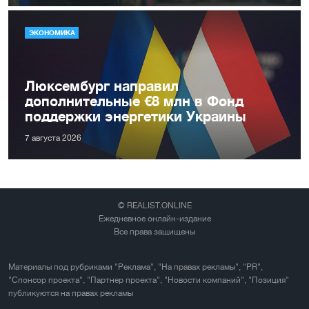
ЭКОНОМИКА
Люксембург направил
дополнительные €8 млн в Фонд
поддержки энергетики Украины
7 августа 2026
© REALIST.ONLINE
Ежедневное онлайн-издание
Все права защищены
Материалы под рубриками "Реклама", "На правах рекламы", "PR",
"Спонсор проекта", "Партнер проекта", "Новости компаний", "Позиция"
публикуются на правах рекламы