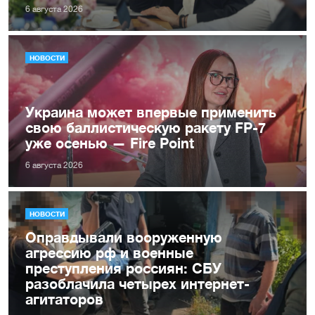
6 августа 2026
НОВОСТИ
Украина может впервые применить
свою баллистическую ракету FP-7
уже осенью — Fire Point
6 августа 2026
НОВОСТИ
Оправдывали вооруженную
агрессию рф и военные
преступления россиян: СБУ
разоблачила четырех интернет-
агитаторов