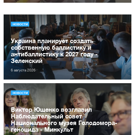
НОВОСТИ
Украина планирует создать
собственную баллистику и
антибаллистику к 2027 году -
Зеленский
6 августа 2026
НОВОСТИ
Виктор Ющенко возглавил
Наблюдательный совет
Национального музея Голодомора-
геноцида - Минкульт