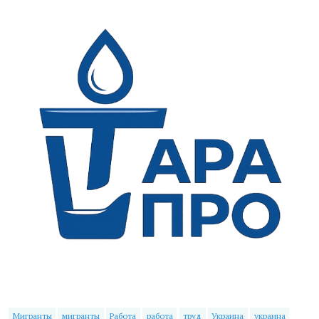
Мигранты
мигранты
Работа
работа
труд
Украина
украина