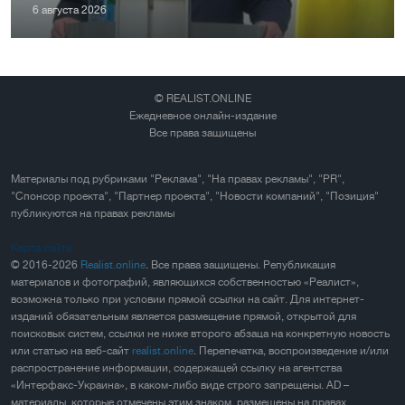
6 августа 2026
© REALIST.ONLINE
Ежедневное онлайн-издание
Все права защищены
Материалы под рубриками "Реклама", "На правах рекламы", "PR",
"Спонсор проекта", "Партнер проекта", "Новости компаний", "Позиция"
публикуются на правах рекламы
Карта сайта
© 2016-2026
Realist.online
. Все права защищены. Републикация
материалов и фотографий, являющихся собственностью «Реалист»,
возможна только при условии прямой ссылки на сайт. Для интернет-
изданий обязательным является размещение прямой, открытой для
поисковых систем, ссылки не ниже второго абзаца на конкретную новость
или статью на веб-сайт
realist.online
. Перепечатка, воспроизведение и/или
распространение информации, содержащей ссылку на агентства
«Интерфакс-Украина», в каком-либо виде строго запрещены. AD –
материалы, которые отмечены этим знаком, размещены на правах