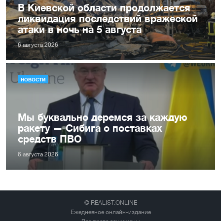
В Киевской области продолжается
ликвидация последствий вражеской
атаки в ночь на 5 августа
6 августа 2026
НОВОСТИ
Мы буквально деремся за каждую
ракету — Сибига о поставках
средств ПВО
6 августа 2026
© REALIST.ONLINE
Ежедневное онлайн-издание