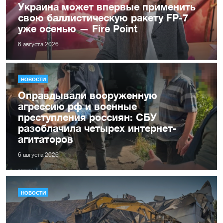
Украина может впервые применить
свою баллистическую ракету FP-7
уже осенью — Fire Point
6 августа 2026
НОВОСТИ
Оправдывали вооруженную
агрессию рф и военные
преступления россиян: СБУ
разоблачила четырех интернет-
агитаторов
6 августа 2026
НОВОСТИ