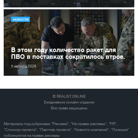
НОВОСТИ
В этом году количество ракет для
ПВО в поставках сократилось втрое.
5 августа 2026
© REALIST.ONLINE
Ежедневное онлайн-издание
Все права защищены
Материалы под рубриками "Реклама", "На правах рекламы", "PR",
"Спонсор проекта", "Партнер проекта", "Новости компаний", "Позиция"
публикуются на правах рекламы