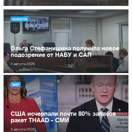
НОВОСТИ
Ольга Стефанишина получила новое
подозрение от НАБУ и САП
5 августа 2026
МИР
США исчерпали почти 80% запасов
ракет THAAD - СМИ
5 августа 2026