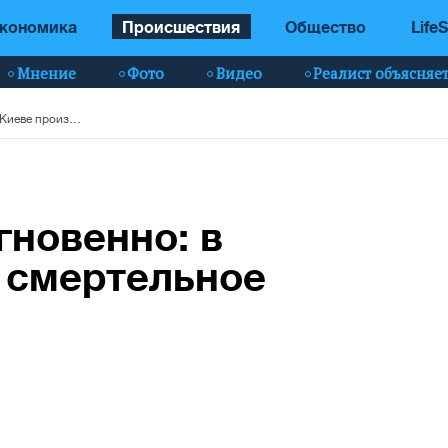
кономика
Происшествия
Общество
LifeS
Мнение
Фото
Видео
Реалист объясняе
Водитель погиб мгновенно: в Киеве произошло смертельное ДТП (фото)
гновенно: в
 смертельное