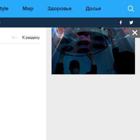
tyle
Мир
Здоровье
Досье
т
К разделу