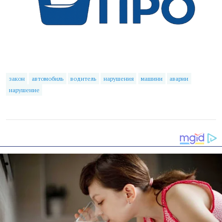
закон
автомобиль
водитель
нарушения
машини
аварии
нарушение