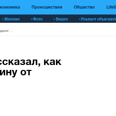
кономика
Происшествия
Общество
LifeS
Мнение
Фото
Видео
Реалист объясняе
Виктор Ляшко рассказал, как распределят вакцину от коронавируса
сказал, как
ину от