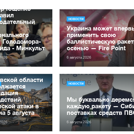
ор Ющенко
лавил
НОВОСТИ
юдательный
Украина может вперв
онального
применить свою
я Голодомора-
баллистическую ракет
ида - Минкульт
осенью — Fire Point
 2026
6 августа 2026
вской области
НОВОСТИ
олжается
идация
едствий
Мы буквально деремс
ской атаки в
каждую ракету — Сиби
на 5 августа
поставках средств П
 2026
6 августа 2026