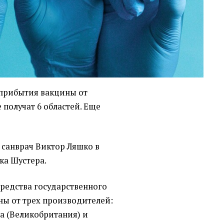
 прибытия вакцины от
 получат 6 областей. Еще
 санврач Виктор Ляшко в
ка Шустера.
средства государственного
ы от трех производителей:
ca (Великобритания) и