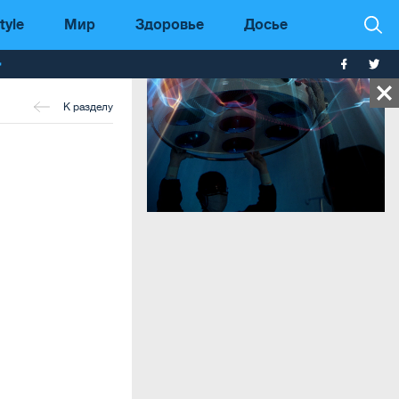
tyle
Мир
Здоровье
Досье
т
К разделу