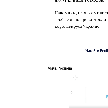
для утилизации отходов.
Напомним, на днях минис
чтобы лично проконтролир
коронавируса Украине.
Читайте Real
Мила Роспопа