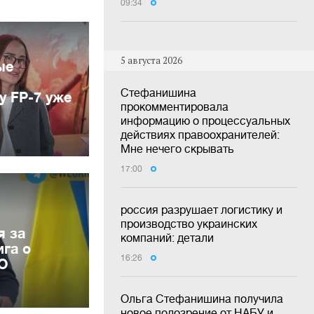
09:34
5 августа 2026
ые
Стефанишина
у FP-7 уже
прокомментировала
информацию о процессуальных
действиях правоохранителей:
Мне нечего скрывать
17:00
россия разрушает логистику и
производство украинских
я за
компаний: детали
га о
16:26
ВО
Ольга Стефанишина получила
новое подозрение от НАБУ и