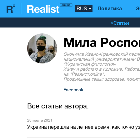
Политика
Э
Статьи
Мила Роспо
Окончила Ивано-Франковский педин
национальный университет имени В
"Украинская филология».
Живу и работаю в Коломые. Работа
на "Реалист.online".
Профильные темы: здоровье, полити
Facebook
Все статьи автора:
28 марта 2021
Украина перешла на летнее время: как точно уз