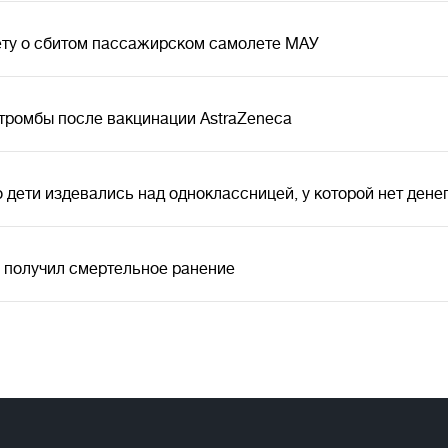
чету о сбитом пассажирском самолете МАУ
тромбы после вакцинации AstraZeneca
о дети издевались над одноклассницей, у которой нет дене
У получил смертельное ранение