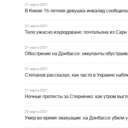
21 марта 2021
В Киеве 15-летняя девушка-инвалид сообщила
21 марта 2021
Тело ужасно изуродовано: почтальона из Сарн 
21 марта 2021
Обострение на Донбассе: оккупанты обустраив
21 марта 2021
Степанов рассказал, как часто в Украине наб
21 марта 2021
Ночные протесты за Стерненко: как утром выгл
20 марта 2021
Умер во время эвакуации: на Донбассе убили 