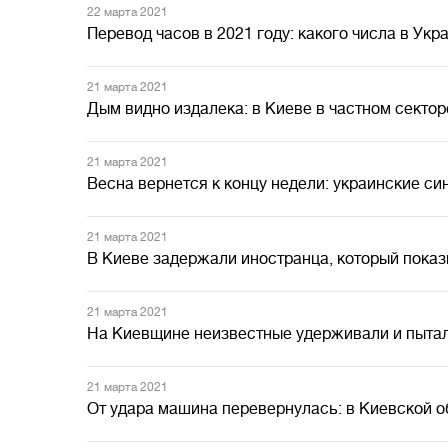
22 марта 2021
Перевод часов в 2021 году: какого числа в Ук
21 марта 2021
Дым видно издалека: в Киеве в частном сектор
21 марта 2021
Весна вернется к концу недели: украинские си
21 марта 2021
В Киеве задержали иностранца, который показ
21 марта 2021
На Киевщине неизвестные удерживали и пытали
21 марта 2021
От удара машина перевернулась: в Киевской о