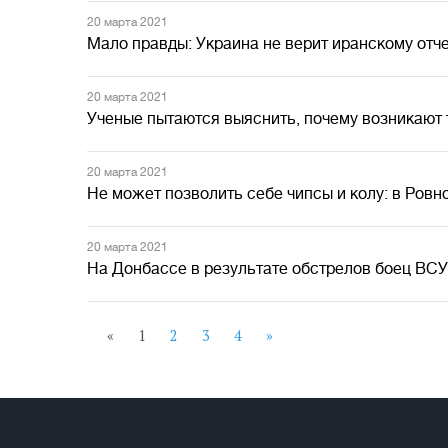
20 марта 2021
Мало правды: Украина не верит иранскому от
20 марта 2021
Ученые пытаются выяснить, почему возникают 
20 марта 2021
Не может позволить себе чипсы и колу: в Ровн
20 марта 2021
На Донбассе в результате обстрелов боец ВС
«
1
2
3
4
»