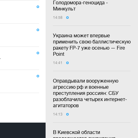
Голодомора-геноцида -
Минкульт
14:58
Украина может впервые
применить свою баллистическую
ракету FP-7 уже осенью — Fire
Point
г
14:41
Оправдывали вооруженную
агрессию рф и военные
преступления россиян: СБУ
разоблачила четырех интернет-
агитаторов
14:13
В Киевской области