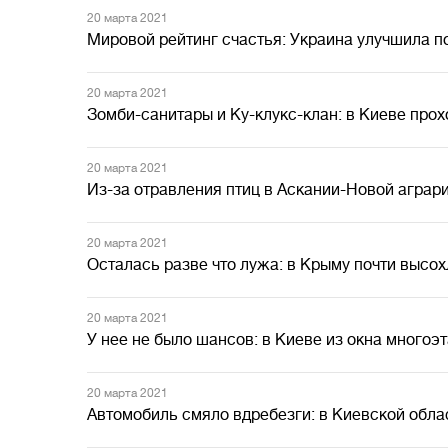
20 марта 2021
Мировой рейтинг счастья: Украина улучшила п
20 марта 2021
Зомби-санитары и Ку-клукс-клан: в Киеве прох
20 марта 2021
Из-за отравления птиц в Аскании-Новой аграр
20 марта 2021
Осталась разве что лужа: в Крыму почти высох
20 марта 2021
У нее не было шансов: в Киеве из окна многоэ
20 марта 2021
Автомобиль смяло вдребезги: в Киевской обла