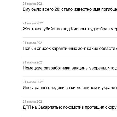
21 марта 2021
Ему было всего 28: стало известно имя погибш
21 марта 2021
Жестокое убийство под Киевом: суд избрал мер
21 марта 2021
Новый список карантинных зон: какие области
21 марта 2021
Немецкие разработчики вакцины уверены, что 
21 марта 2021
Иностранцы следили за киевлянином и украли и
21 марта 2021
ДТП на Закарпатье: локомотив протащил скорую