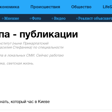
кономика
Происшествия
Общество
LifeS
Мнение
Фото
Видео
Реалист объясняе
па - публикации
ститут (ныне Прикарпатский
асилия Стефаника) по специальности
ла в локальных СМИ. Сейчас работаю
ка, светская жизнь.
нать, который час в Киеве