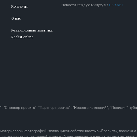
Новости каждую минуту на
UKR.NET
Контакты
О нас
Редакционная политика
Realist.online
", "Спонсор проекта", "Партнер проекта", "Новости компаний", "Позиция" пуб
 материалов и фотографий, являющихся собственностью «Реалист», возможна
ляется размещение прямой, открытой для поисковых систем, ссылки не ниже в