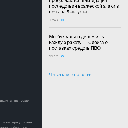
продолжается ликвидация
последствий вражеской атаки в
ночь на 5 августа
13:43
Мы буквально деремся за
каждую ракету — Сибига о
поставках средств ПВО
13:12
Читать все новости
ликуются на правах
 только при условии
торого абзаца на