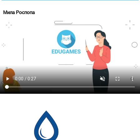
Мила Роспопа