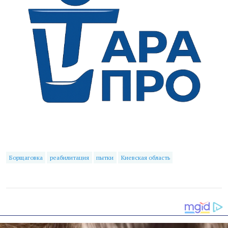
Борщаговка
реабилитация
пытки
Киевская область