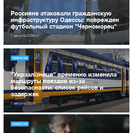
Россияне атаковали гражданскую
инфраструктуру Одессы: поврежден
футбольный стадион "Черноморец"
7 августа 2026
НОВОСТИ
"Укрзалізниця" временно изменила
маршруты поездов из-за
безопасности: список рейсов и
задержек
7 августа 2026
НОВОСТИ