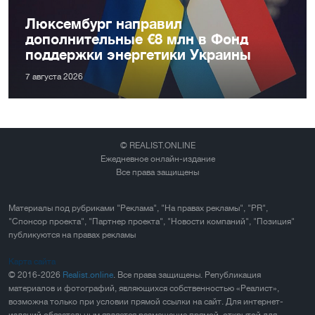
Люксембург направил
дополнительные €8 млн в Фонд
поддержки энергетики Украины
7 августа 2026
© REALIST.ONLINE
Ежедневное онлайн-издание
Все права защищены
Материалы под рубриками "Реклама", "На правах рекламы", "PR",
"Спонсор проекта", "Партнер проекта", "Новости компаний", "Позиция"
публикуются на правах рекламы
Карта сайта
© 2016-2026
Realist.online
. Все права защищены. Републикация
материалов и фотографий, являющихся собственностью «Реалист»,
возможна только при условии прямой ссылки на сайт. Для интернет-
изданий обязательным является размещение прямой, открытой для