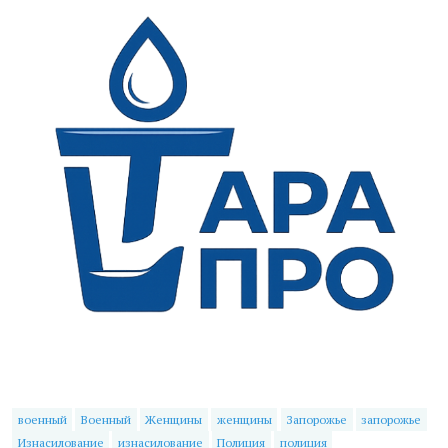
военный
Военный
Женщины
женщины
Запорожье
запорожье
Изнасилование
изнасилование
Полиция
полиция