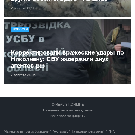
7 августа 2026
НОВОСТИ
Корректировали вражеские удары по
Николаеву: СБУ задержала двух
агентов рф
7 августа 2026
© REALIST.ONLINE
Ежедневное онлайн-издание
Все права защищены
Материалы под рубриками "Реклама", "На правах рекламы", "PR",