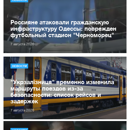
Россияне атаковали гражданскую
инфраструктуру Одессы: поврежден
футбольный стадион "Черноморец"
7 августа 2026
НОВОСТИ
"Укрзалізниця" временно изменила
маршруты поездов из-за
безопасности: список рейсов и
задержек
7 августа 2026