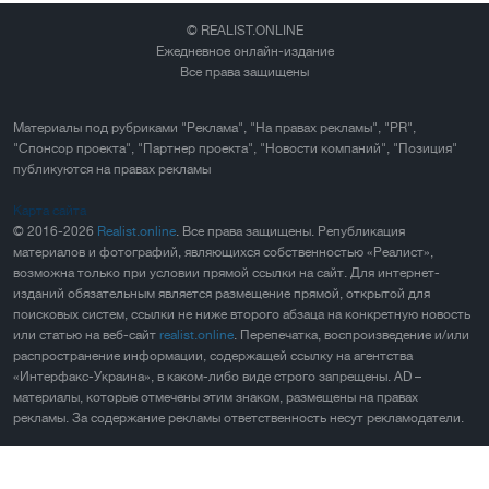
© REALIST.ONLINE
Ежедневное онлайн-издание
Все права защищены
Материалы под рубриками "Реклама", "На правах рекламы", "PR",
"Спонсор проекта", "Партнер проекта", "Новости компаний", "Позиция"
публикуются на правах рекламы
Карта сайта
© 2016-2026
Realist.online
. Все права защищены. Републикация
материалов и фотографий, являющихся собственностью «Реалист»,
возможна только при условии прямой ссылки на сайт. Для интернет-
изданий обязательным является размещение прямой, открытой для
поисковых систем, ссылки не ниже второго абзаца на конкретную новость
или статью на веб-сайт
realist.online
. Перепечатка, воспроизведение и/или
распространение информации, содержащей ссылку на агентства
«Интерфакс-Украина», в каком-либо виде строго запрещены. AD –
материалы, которые отмечены этим знаком, размещены на правах
рекламы. За содержание рекламы ответственность несут рекламодатели.