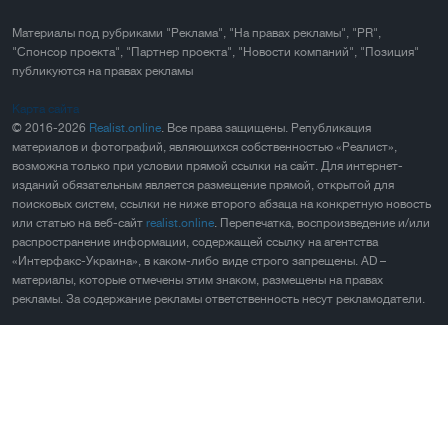
Материалы под рубриками "Реклама", "На правах рекламы", "PR",
"Спонсор проекта", "Партнер проекта", "Новости компаний", "Позиция"
публикуются на правах рекламы
Карта сайта
© 2016-2026
Realist.online
. Все права защищены. Републикация
материалов и фотографий, являющихся собственностью «Реалист»,
возможна только при условии прямой ссылки на сайт. Для интернет-
изданий обязательным является размещение прямой, открытой для
поисковых систем, ссылки не ниже второго абзаца на конкретную новость
или статью на веб-сайт
realist.online
. Перепечатка, воспроизведение и/или
распространение информации, содержащей ссылку на агентства
«Интерфакс-Украина», в каком-либо виде строго запрещены. AD –
материалы, которые отмечены этим знаком, размещены на правах
рекламы. За содержание рекламы ответственность несут рекламодатели.