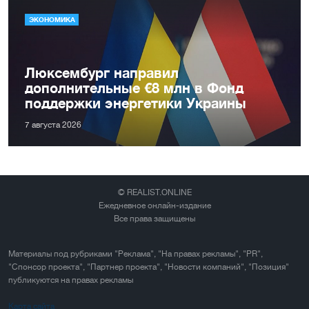
ЭКОНОМИКА
Люксембург направил
дополнительные €8 млн в Фонд
поддержки энергетики Украины
7 августа 2026
© REALIST.ONLINE
Ежедневное онлайн-издание
Все права защищены
Материалы под рубриками "Реклама", "На правах рекламы", "PR",
"Спонсор проекта", "Партнер проекта", "Новости компаний", "Позиция"
публикуются на правах рекламы
Карта сайта