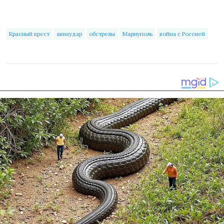
Красный крест
авиаудар
обстрелы
Мариуполь
война с Россией