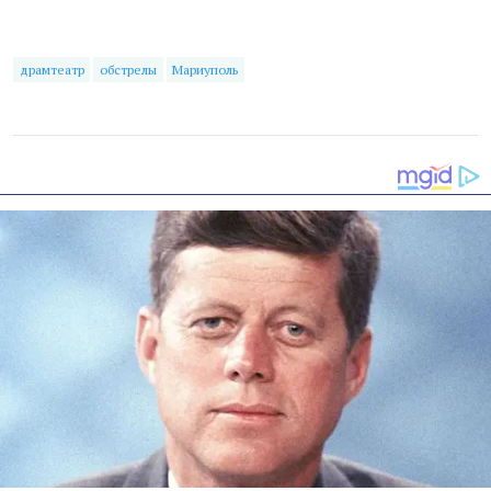
драмтеатр
обстрелы
Мариуполь