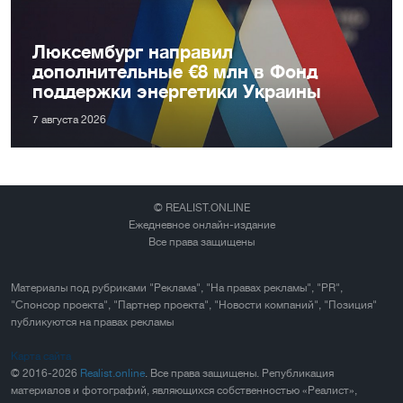
Люксембург направил
дополнительные €8 млн в Фонд
поддержки энергетики Украины
7 августа 2026
© REALIST.ONLINE
Ежедневное онлайн-издание
Все права защищены
Материалы под рубриками "Реклама", "На правах рекламы", "PR",
"Спонсор проекта", "Партнер проекта", "Новости компаний", "Позиция"
публикуются на правах рекламы
Карта сайта
© 2016-2026
Realist.online
. Все права защищены. Републикация
материалов и фотографий, являющихся собственностью «Реалист»,