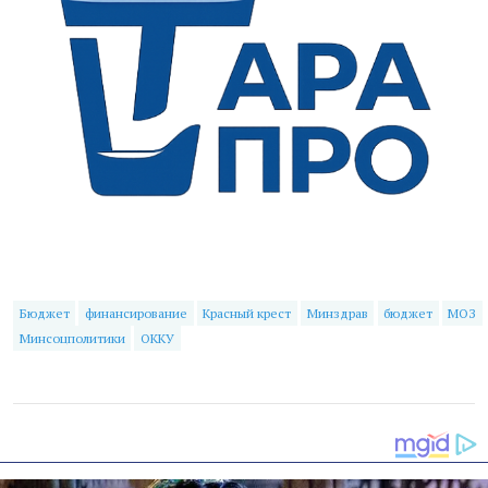
Бюджет
финансирование
Красный крест
Минздрав
бюджет
МОЗ
Минсоцполитики
ОККУ