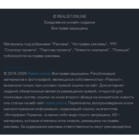
© REALIST.ONLINE
Ежедневное онлайн-издание
Все права защищены
Материалы под рубриками "Реклама", "На правах рекламы", "PR",
"Спонсор проекта", "Партнер проекта", "Новости компаний", "Позиция"
публикуются на правах рекламы
Карта сайта
© 2016-2026
Realist.online
. Все права защищены. Републикация
материалов и фотографий, являющихся собственностью «Реалист»,
возможна только при условии прямой ссылки на сайт. Для интернет-
изданий обязательным является размещение прямой, открытой для
поисковых систем, ссылки не ниже второго абзаца на конкретную новость
или статью на веб-сайт
realist.online
. Перепечатка, воспроизведение и/или
распространение информации, содержащей ссылку на агентства
«Интерфакс-Украина», в каком-либо виде строго запрещены. AD –
материалы, которые отмечены этим знаком, размещены на правах
рекламы. За содержание рекламы ответственность несут рекламодатели.