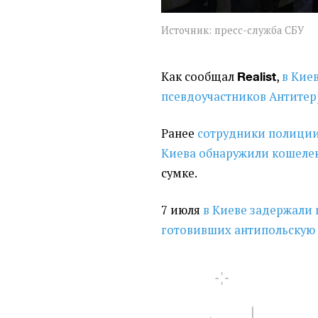
Источник: пресс-служба СБУ
Как сообщал
,
в Кие
Realist
псевдоучастников Антите
Ранее
сотрудники полиции
Киева обнаружили кошеле
сумке.
7 июля
в Киеве задержали 
готовивших антипольскую