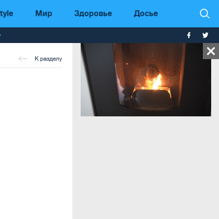
tyle
Мир
Здоровье
Досье
т
К разделу