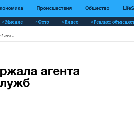
кономика
Происшествия
Общество
LifeS
Мнение
Фото
Видео
Реалист объясняе
В Киеве СБУ задержала агента российских спецслужб
ржала агента
служб