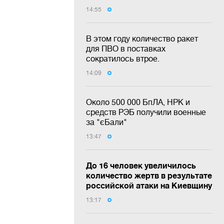
14:55
В этом году количество ракет
для ПВО в поставках
сократилось втрое.
14:09
Около 500 000 БпЛА, НРК и
средств РЭБ получили военные
за "єБали"
13:47
До 16 человек увеличилось
количество жертв в результате
российской атаки на Киевщину
13:17