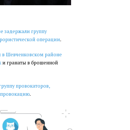
ве задержали группу
ррористической операции
.
 в Шевченковском районе
к
и гранаты в брошенной
группу провокаторов,
 провокацию
.