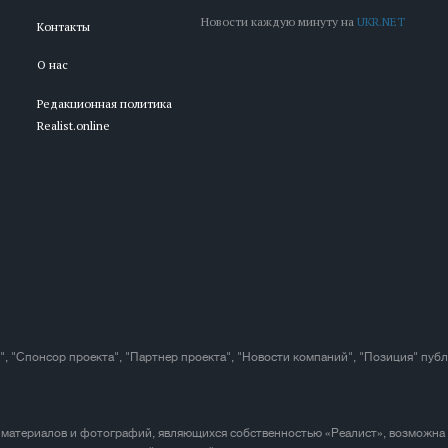
Новости каждую минуту на
UKR.NET
Контакты
О нас
Редакционная политика
Realist.online
", "Спонсор проекта", "Партнер проекта", "Новости компаний", "Позиция" пуб
 материалов и фотографий, являющихся собственностью «Реалист», возможна