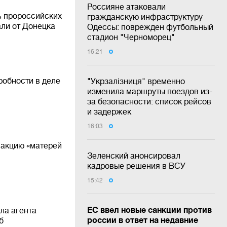
Россияне атаковали
ь пророссийских
гражданскую инфраструктуру
али от Донецка
Одессы: поврежден футбольный
стадион "Черноморец"
16:21
робности в деле
"Укрзалізниця" временно
изменила маршруты поездов из-
за безопасности: список рейсов
и задержек
16:03
 акцию «матерей
Зеленский анонсировал
кадровые решения в ВСУ
15:42
ЕС ввел новые санкции против
ла агента
россии в ответ на недавние
б