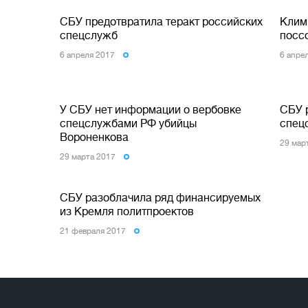
СБУ предотвратила теракт российских
Клим
спецслужб
посс
6 апреля 2017
6 апре
У СБУ нет информации о вербовке
СБУ 
спецслужбами РФ убийцы
спец
Вороненкова
29 мар
29 марта 2017
СБУ разоблачила ряд финансируемых
из Кремля политпроектов
21 февраля 2017