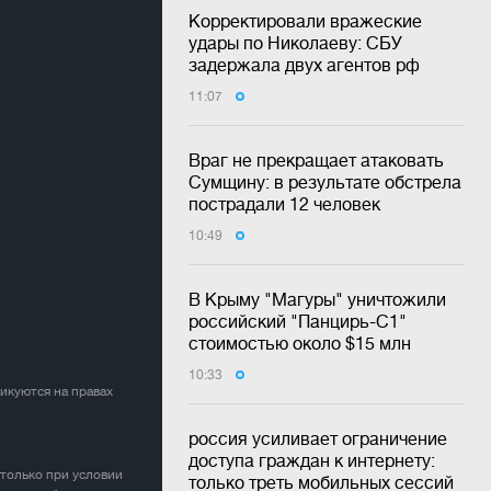
Корректировали вражеские
удары по Николаеву: СБУ
задержала двух агентов рф
11:07
Враг не прекращает атаковать
Сумщину: в результате обстрела
пострадали 12 человек
10:49
В Крыму "Магуры" уничтожили
российский "Панцирь-С1"
стоимостью около $15 млн
10:33
ликуются на правах
россия усиливает ограничение
доступа граждан к интернету:
 только при условии
только треть мобильных сессий