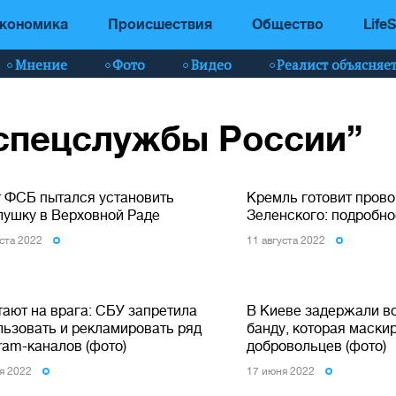
кономика
Происшествия
Общество
LifeS
Мнение
Фото
Видео
Реалист объясняе
“спецслужбы России”
т ФСБ пытался установить
Кремль готовит пров
лушку в Верховной Раде
Зеленского: подробно
уста 2022
11 августа 2022
тают на врага: СБУ запретила
В Киеве задержали 
льзовать и рекламировать ряд
банду, которая маски
ram-каналов (фото)
добровольцев (фото)
я 2022
17 июня 2022