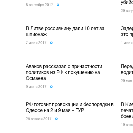
убий
8 сентября 2017
29 авг
В Литве россиянину дали 10 лет за
Заде
шпионаж
это 
7 июля 2017
1 июля
Аваков рассказал о причастности
Пере
политиков из РФ к покушению на
води
Осмаева
29 мая
9 июня 2017
РФ готовит провокации и беспорядки в
В Ки
Одессе на 2 и 9 мая – ГУР
печа
боев
25 апреля 2017
19 апр