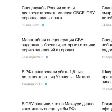
Спецслужбы России хотели
Сдав
дискредитировать миссию ОБСЕ: СБУ
смар
сорвала планы врага
дете
30 мая 2022
24 мая
Масштабная спецоперация СБУ:
Спец
задержаны боевики, которые готовили
веб-
серию нападений в городах
рядо
25 января 2022
18 апр
В РФ планировали убить 1,6 тыс.
Шкир
должностных лиц Украины - Матиос
пран
чино
1 ноября 2017
26 сен
В СБУ заявили, что на Махаури давно
Похи
«охотились спецслужбы РФ»
офиц