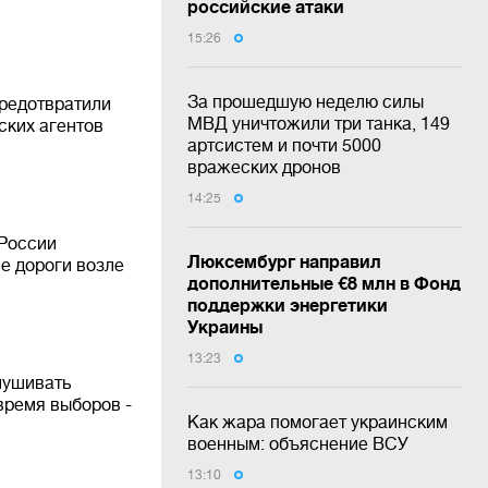
российские атаки
15:26
За прошедшую неделю силы
предотвратили
МВД уничтожили три танка, 149
ских агентов
артсистем и почти 5000
вражеских дронов
14:25
 России
Люксембург направил
е дороги возле
дополнительные €8 млн в Фонд
поддержки энергетики
Украины
13:23
лушивать
время выборов -
Как жара помогает украинским
военным: объяснение ВСУ
13:10