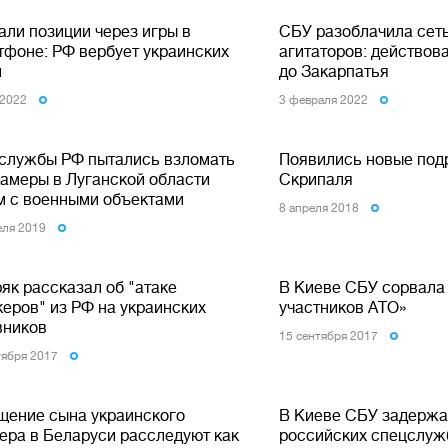
али позиции через игры в
СБУ разоблачила сет
тфоне: РФ вербует украинских
агитаторов: действов
й
до Закарпатья
 2022
3 февраля 2022
службы РФ пытались взломать
Появились новые под
камеры в Луганской области
Скрипаля
м с военными объектами
8 апреля 2018
еля 2019
як рассказал об "атаке
В Киеве СБУ сорвала
керов" из РФ на украинских
участников АТО»
вников
15 сентября 2017
тября 2017
щение сына украинского
В Киеве СБУ задержа
ера в Беларуси расследуют как
российских спецслуж