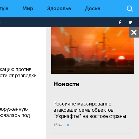
tyle
Мир
Здоровье
Досье
т
окацию против
сти от разведки
Новости
Россияне массированно
вооруженную
атаковали семь объектов
ровалась под
"Укрнафты" на востоке страны
16:47