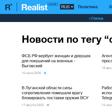
Политика
Э
Статьи
Новости по тегу 
ФСБ РФ вербует женщин и девушек
Аген
для покушений на военных -
прос
Выговский
19 авг
10 июня 2026
В Луганской области силы
Рабо
сопротивления помешали врагу
испо
блокировать поставки оружия ВСУ
Teleg
11 августа 2022
15 июл