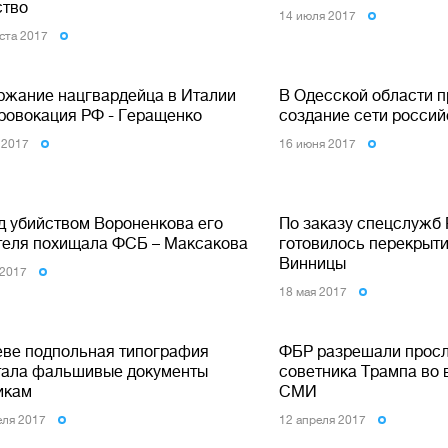
ство
14 июля 2017
уста 2017
ржание нацгвардейца в Италии
В Одесской области 
провокация РФ - Геращенко
создание сети россий
 2017
16 июня 2017
д убийством Вороненкова его
По заказу спецслужб
теля похищала ФСБ – Максакова
готовилось перекрыти
Винницы
 2017
18 мая 2017
еве подпольная типография
ФБР разрешали прос
тала фальшивые документы
советника Трампа во 
икам
СМИ
еля 2017
12 апреля 2017