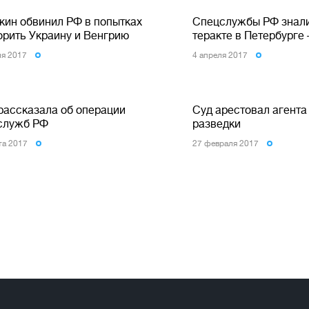
кин обвинил РФ в попытках
Спецслужбы РФ знали
орить Украину и Венгрию
теракте в Петербурге
ля 2017
4 апреля 2017
рассказала об операции
Суд арестовал агента
служб РФ
разведки
та 2017
27 февраля 2017