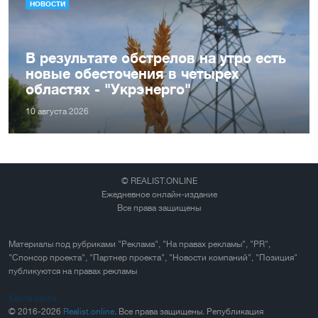
НОВОСТИ
В результате обстрелов на утро есть
новые обесточения в четырех
областях - "Укрэнерго"
10 августа 2026
© REALIST.ONLINE
Ежедневное онлайн-издание
Все права защищены
Материалы под рубриками "Реклама", "На правах рекламы", "PR",
"Спонсор проекта", "Партнер проекта", "Новости компаний", "Позиция"
публикуются на правах рекламы
Карта сайта
© 2016-2026
Realist.online
. Все права защищены. Републикация