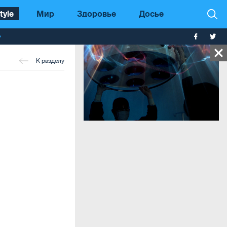
tyle
Мир
Здоровье
Досье
т
К разделу