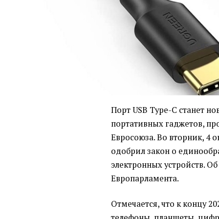
Порт USB Type-C станет но
портативных гаджетов, пр
Евросоюза. Во вторник, 4 
одобрил закон о единообр
электронных устройств. О
Европарламента.
Отмечается, что к концу 2
телефоны, планшеты, циф