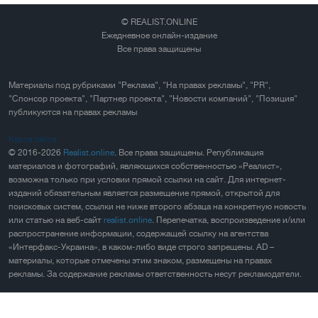
© REALIST.ONLINE
Ежедневное онлайн-издание
Все права защищены
Материалы под рубриками "Реклама", "На правах рекламы", "PR",
"Спонсор проекта", "Партнер проекта", "Новости компаний", "Позиция"
публикуются на правах рекламы
Карта сайта
© 2016-2026
Realist.online
. Все права защищены. Републикация
материалов и фотографий, являющихся собственностью «Реалист»,
возможна только при условии прямой ссылки на сайт. Для интернет-
изданий обязательным является размещение прямой, открытой для
поисковых систем, ссылки не ниже второго абзаца на конкретную новость
или статью на веб-сайт
realist.online
. Перепечатка, воспроизведение и/или
распространение информации, содержащей ссылку на агентства
«Интерфакс-Украина», в каком-либо виде строго запрещены. AD –
материалы, которые отмечены этим знаком, размещены на правах
рекламы. За содержание рекламы ответственность несут рекламодатели.