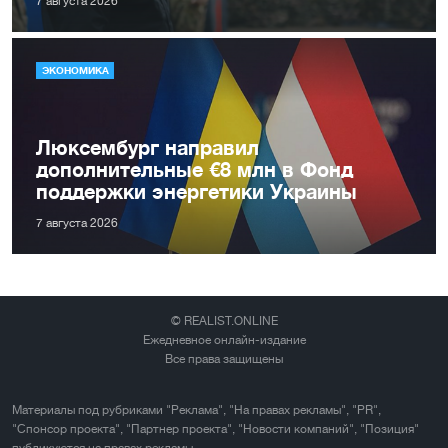
7 августа 2026
ЭКОНОМИКА
Люксембург направил
дополнительные €8 млн в Фонд
поддержки энергетики Украины
7 августа 2026
© REALIST.ONLINE
Ежедневное онлайн-издание
Все права защищены
Материалы под рубриками "Реклама", "На правах рекламы", "PR",
"Спонсор проекта", "Партнер проекта", "Новости компаний", "Позиция"