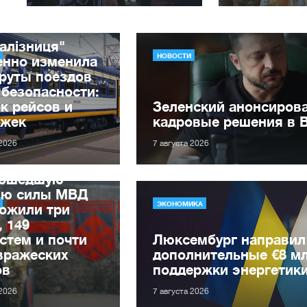
алізниця"
НОВОСТИ
енно изменила
руты поездов
 безопасности:
к рейсов и
Зеленский анонсиров
ржек
кадровые решения в 
 2026
7 августа 2026
рошедшую
лю силы МВД
ЭКОНОМИКА
ожили три
, 149
стем и почти
Люксембург направил
вражеских
дополнительные €8 м
ов
поддержки энергетик
 2026
7 августа 2026