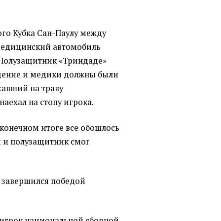
го Кубка Сан-Паулу между
медицинский автомобиль
. Полузащитник
«
Триндаде»
дение и медики должны были
ехавший на траву
аехал на стопу игрока.
В конечном итоге все обошлось
й и полузащитник смог
и завершился победой
с-игрок национальной сборной