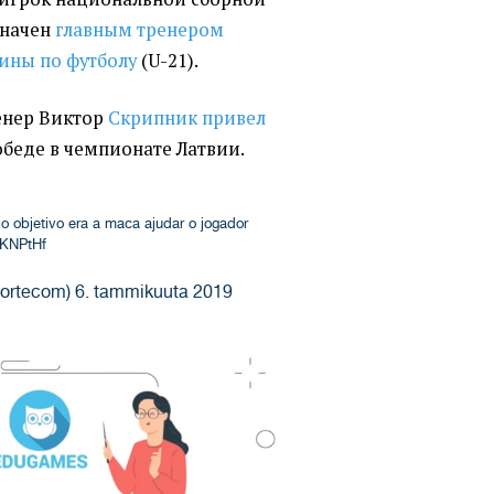
значен
главным тренером
ины по футболу
(
U-21).
енер Виктор
Скрипник привел
обеде в чемпионате
Латвии.
o objetivo era a maca ajudar o jogador
zKNPtHf
portecom)
6. tammikuuta 2019