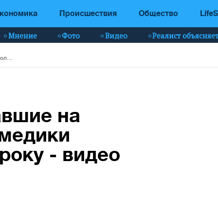
кономика
Происшествия
Общество
LifeS
Мнение
Фото
Видео
Реалист объясняе
В Бразилии выехавшие на футбольное поле медики переехали ногу игроку - видео
авшие на
 медики
року - видео