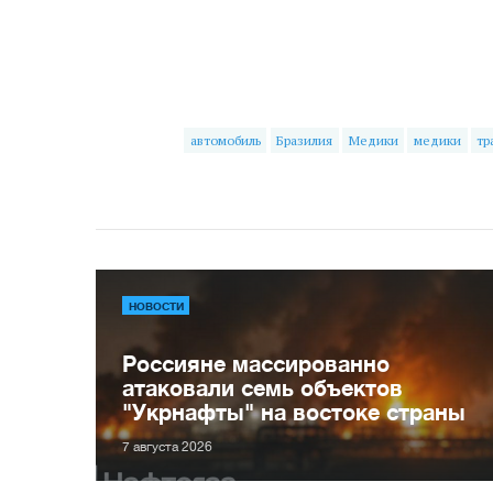
автомобиль
Бразилия
Медики
медики
тр
НОВОСТИ
Россияне массированно
атаковали семь объектов
"Укрнафты" на востоке страны
7 августа 2026