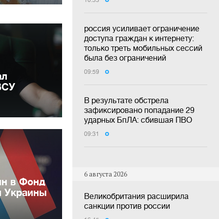
россия усиливает ограничение
доступа граждан к интернету:
только треть мобильных сессий
была без ограничений
09:59
ал
ВСУ
В результате обстрела
зафиксировано попадание 29
ударных БпЛА: сбившая ПВО
09:31
6 августа 2026
лн в Фонд
и Украины
Великобритания расширила
санкции против россии