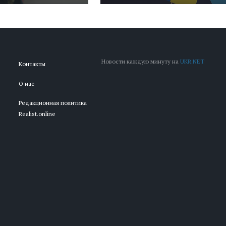
Новости каждую минуту на
UKR.NET
Контакты
О нас
Редакционная политика
Realist.online