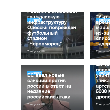
Россияне атаковали
гражданскую
"Укрз
НОВОСТИ
НОВОСТИ
инфраструктуру
врем
Одессы: поврежден
марш
футбольный
из-за
стадион
списо
"Черноморец"
заде
7 августа 2026
7 августа
За п
неде
НОВОСТИ
НОВОСТИ
ЕС ввел новые
уничт
санкции против
танка
россии в ответ на
артси
недавние
5000 
российские атаки
дрон
7 августа 2026
7 августа