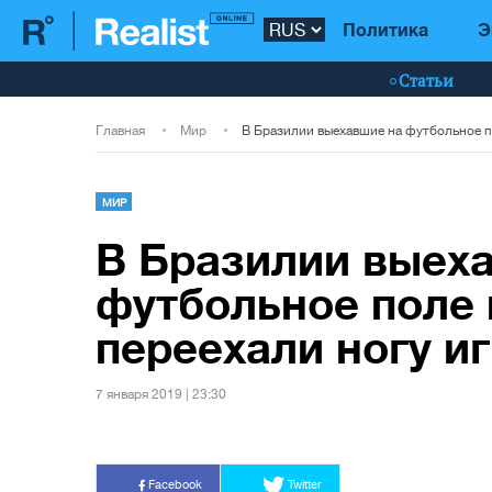
Политика
Э
Статьи
Главная
Мир
МИР
В Бразилии выех
футбольное поле
переехали ногу иг
7 января 2019 | 23:30
Facebook
Twitter