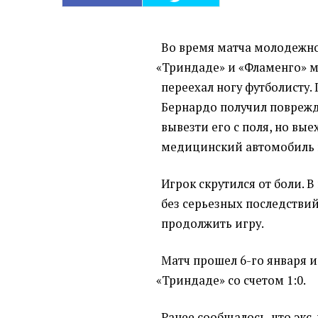
Во время матча молодежно
«
Триндаде» и «Фламенго» 
переехал ногу футболисту
Бернардо получил повреж
вывезти его с поля, но вы
медицинский автомобиль н
Игрок скрутился от боли. 
без серьезных последстви
продолжить игру.
Матч прошел 6-го января 
«
Триндаде» со счетом 1:0.
Ранее сообщалось, что эк