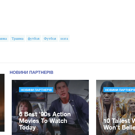
авма
Травма
футбол
Футбол
нога