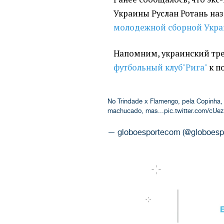
Украины
Руслан Ротань на
молодежной сборной Укра
Напомним, украинский тр
футбольный клуб"Рига"
к п
No Trindade x Flamengo, pela Copinha, 
machucado, mas...
pic.twitter.com/cUe
— globoesportecom (@globoes