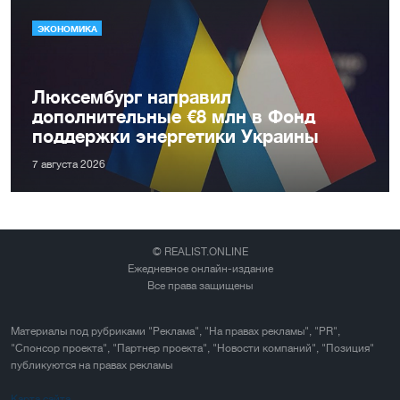
ЭКОНОМИКА
Люксембург направил
дополнительные €8 млн в Фонд
поддержки энергетики Украины
7 августа 2026
© REALIST.ONLINE
Ежедневное онлайн-издание
Все права защищены
Материалы под рубриками "Реклама", "На правах рекламы", "PR",
"Спонсор проекта", "Партнер проекта", "Новости компаний", "Позиция"
публикуются на правах рекламы
Карта сайта