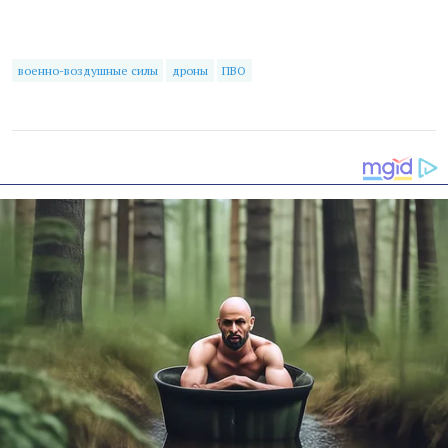
военно-воздушные силы
дроны
ПВО