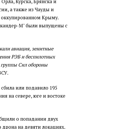
 Орла, Курска, Брянска и
ии, а также из Чауды и
о оккупированном Крыму.
скандер-М" были выпущены с
жали авиация, зенитные
ления РЭБ и беспилотных
 группы Сил обороны
ВСУ.
 сбила или подавило 195
ия на севере, юге и востоке
общили о попадании двух
о дрона на девяти локациях.