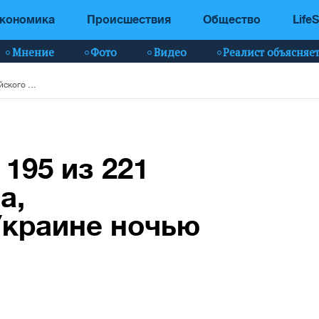
кономика
Происшествия
Общество
LifeS
Мнение
Фото
Видео
Реалист объясняе
ПВО обезвредило 195 из 221 российского дрона, выпущенного по Украине ночью
195 из 221
а,
Украине ночью