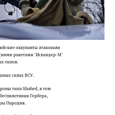
ссийские оккупанты атаковали
скими ракетами "Искандер-М"
ых типов.
шных силах ВСУ.
роны типа Shahed, в том
 беспилотники Гербера,
ры Пародия.