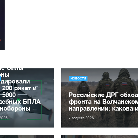
ле Силы
оны
НОВОСТИ
идировали
 200 ракет и
 5000
Российские ДРГ обхо
дебных БПЛА
фронта на Волчанско
нобороны
направлении: какова 
 2026
7 августа 2026