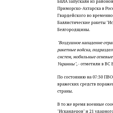
БпЛА запускали из районов
Приморско-Ахтарска в Росс
Гвардейского во временн
Баллистические ракеты "И
Белгородщины.
"Воздушное нападение отра
ракетные войска, подразде
систем, мобильные огневые
Украины"
, - отметили в ВС 
По состоянию на 07:30 ПВО
вражеских средств поражен
страны.
В то же время военные со
"Искандеров" и 21 ударног