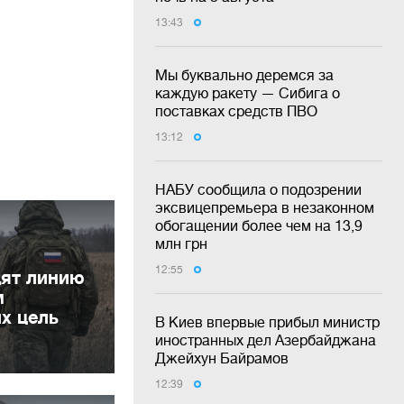
13:43
Мы буквально деремся за
каждую ракету — Сибига о
поставках средств ПВО
13:12
НАБУ сообщила о подозрении
эксвицепремьера в незаконном
обогащении более чем на 13,9
млн грн
12:55
дят линию
м
их цель
В Киев впервые прибыл министр
иностранных дел Азербайджана
Джейхун Байрамов
12:39