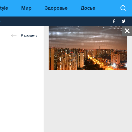
tyle
Мир
Здоровье
Досье
т
К разделу