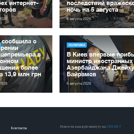
ех интернет-
последствий вражеско
торов
ночь на 5 августа
 2026
6 августа 2026
 сообщила о
ПОЛИТИКА
зрении
ицепремьера в
В Киев впервые приб
конном
министр иностранных
ащении более
Азербайджана Джейх
а 13,9 млн грн
Байрамов
 2026
6 августа 2026
Новости каждую минуту на
UKR.NET
Контакты