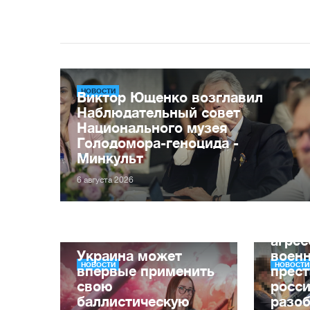
НОВОСТИ
Виктор Ющенко возглавил
Наблюдательный совет
Национального музея
Голодомора-геноцида -
Минкульт
6 августа 2026
Опра
воор
агрес
Украина может
воен
НОВОСТИ
НОВОСТИ
впервые применить
прес
свою
росси
баллистическую
разо