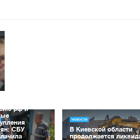
вдывали
уженную
сию рф и
ные
НОВОСТИ
тупления
ян: СБУ
В Киевской области
блачила
продолжается ликвид