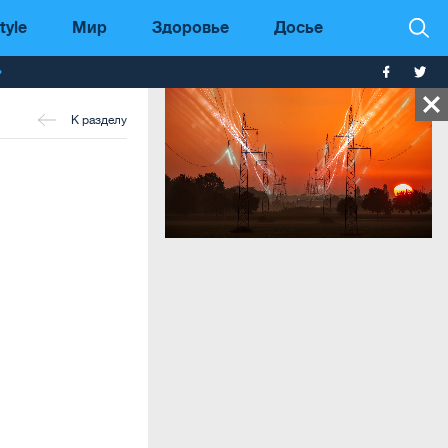
tyle
Мир
Здоровье
Досье
т
К разделу