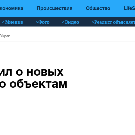
кономика
Происшествия
Общество
LifeS
Мнение
Фото
Видео
Реалист объясняе
Зеленский сообщил о новых ударах Украины по объектам РФ
ил о новых
о объектам