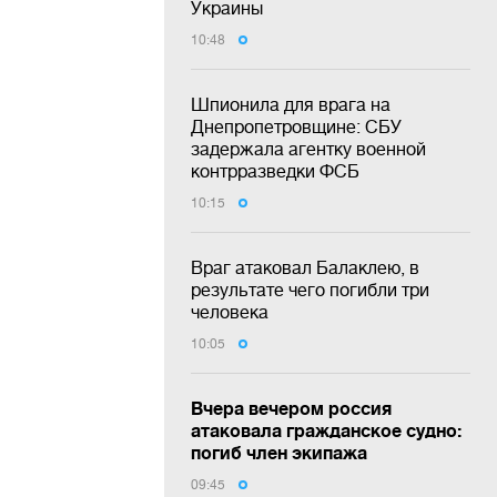
Украины
10:48
Шпионила для врага на
Днепропетровщине: СБУ
задержала агентку военной
контрразведки ФСБ
10:15
Враг атаковал Балаклею, в
результате чего погибли три
человека
10:05
Вчера вечером россия
атаковала гражданское судно:
погиб член экипажа
09:45