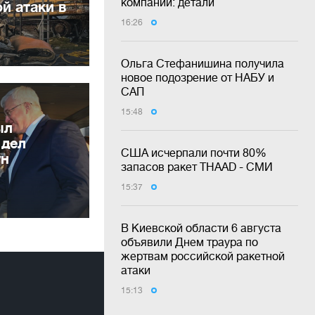
компаний: детали
й атаки в
16:26
Ольга Стефанишина получила
новое подозрение от НАБУ и
САП
15:48
ыл
 дел
США исчерпали почти 80%
ун
запасов ракет THAAD - СМИ
15:37
В Киевской области 6 августа
объявили Днем траура по
жертвам российской ракетной
атаки
15:13