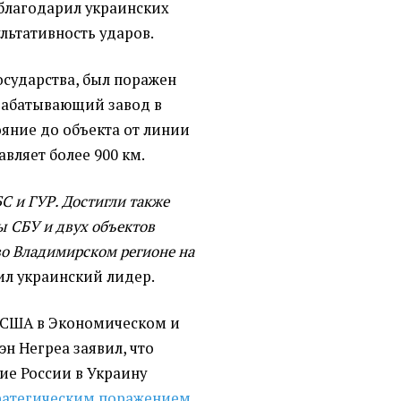
благодарил украинских
ультативность ударов.
государства, был поражен
абатывающий завод в
ояние до объекта от линии
авляет более 900 км.
С и ГУР. Достигли также
ы СБУ и двух объектов
о Владимирском регионе на
тил украинский лидер.
 США в Экономическом и
н Негреа заявил, что
е России в Украину
тратегическим поражением
.