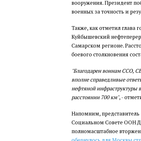
вооружения. Президент по
военных за точность и рез
Также, как отметил глава 
Куйбышевский нефтеперер
Самарском регионе. Расст
боевого столкновения сост
"Благодарен воинам ССО, СБ
вполне справедливые ответ
нефтяной инфраструктуры в
расстоянии 700 км"
, - отме
Напомним, представитель
Социальном Совете ООН Дэ
полномасштабное вторжени
обернулось для Москвы с