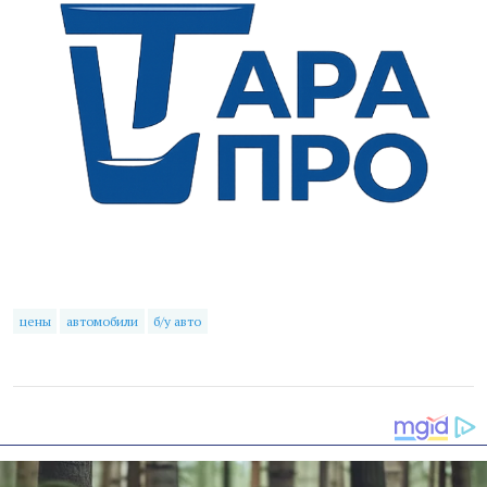
цены
автомобили
б/у авто