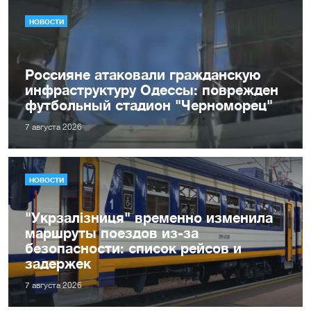
НОВОСТИ
Россияне атаковали гражданскую
инфраструктуру Одессы: поврежден
футбольный стадион "Черноморец"
7 августа 2026
НОВОСТИ
"Укрзалізниця" временно изменила
маршруты поездов из-за
безопасности: список рейсов и
задержек
7 августа 2026