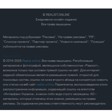
© REALIST.ONLINE
Ежедневное онлайн-издание
Все права защищены
Материалы под рубриками "Реклама", "На правах рекламы", "PR",
"Спонсор проекта", "Партнер проекта", "Новости компаний", "Позиция"
публикуются на правах рекламы
Карта сайта
© 2016-2026
Realist.online
. Все права защищены. Републикация
материалов и фотографий, являющихся собственностью «Реалист»,
возможна только при условии прямой ссылки на сайт. Для интернет-
изданий обязательным является размещение прямой, открытой для
поисковых систем, ссылки не ниже второго абзаца на конкретную новость
или статью на веб-сайт
realist.online
. Перепечатка, воспроизведение и/или
распространение информации, содержащей ссылку на агентства
«Интерфакс-Украина», в каком-либо виде строго запрещены. AD –
материалы, которые отмечены этим знаком, размещены на правах
рекламы. За содержание рекламы ответственность несут рекламодатели.