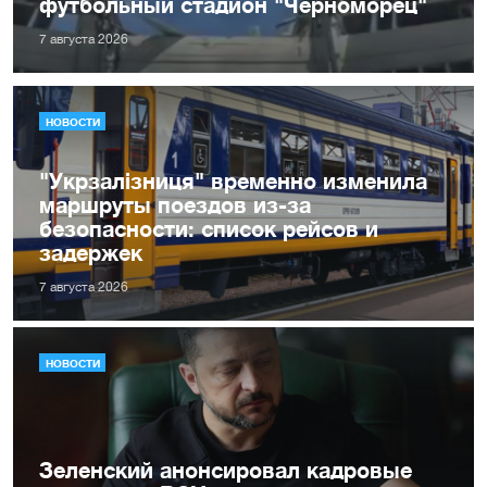
футбольный стадион "Черноморец"
7 августа 2026
НОВОСТИ
"Укрзалізниця" временно изменила
маршруты поездов из-за
безопасности: список рейсов и
задержек
7 августа 2026
НОВОСТИ
Зеленский анонсировал кадровые