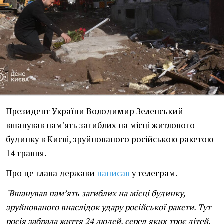
Президент України Володимир Зеленський
вшанував пам'ять загиблих на місці житлового
будинку в Києві, зруйнованого російською ракетою
14 травня.
Про це глава держави
написав
у телеграм.
"Вшанував пам’ять загиблих на місці будинку,
зруйнованого внаслідок удару російської ракети. Тут
росія забрала життя 24 людей, серед яких троє дітей.