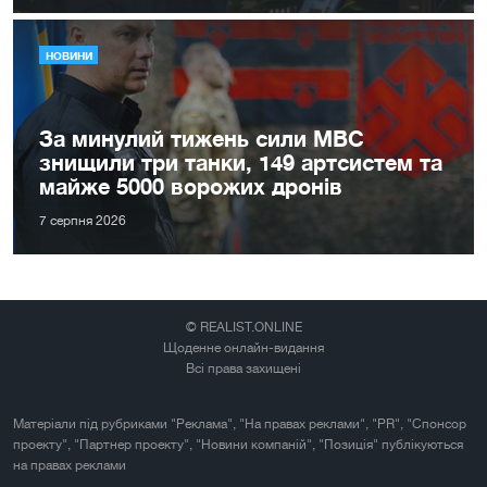
НОВИНИ
За минулий тижень сили МВС
знищили три танки, 149 артсистем та
майже 5000 ворожих дронів
7 серпня 2026
© REALIST.ONLINE
Щоденне онлайн-видання
Всі права захищені
Матеріали під рубриками "Реклама", "На правах реклами", "PR", "Спонсор
проекту", "Партнер проекту", "Новини компаній", "Позиція" публікуються
на правах реклами