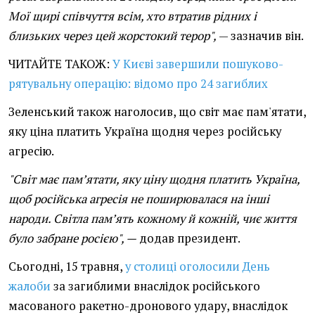
Мої щирі співчуття всім, хто втратив рідних і
близьких через цей жорстокий терор",
— зазначив він.
ЧИТАЙТЕ ТАКОЖ:
У Києві завершили пошуково-
рятувальну операцію: відомо про 24 загиблих
Зеленський також наголосив, що світ має пам'ятати,
яку ціна платить Україна щодня через російську
агресію.
"Світ має пам’ятати, яку ціну щодня платить Україна,
щоб російська агресія не поширювалася на інші
народи. Світла пам’ять кожному й кожній, чиє життя
було забране росією", —
додав президент.
Сьогодні, 15 травня,
у столиці оголосили День
жалоби
за загиблими внаслідок російського
масованого ракетно-дронового удару, внаслідок