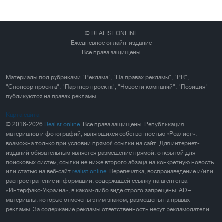
© REALIST.ONLINE
Ежедневное онлайн-издание
Все права защищены
Материалы под рубриками "Реклама", "На правах рекламы", "PR",
"Спонсор проекта", "Партнер проекта", "Новости компаний", "Позиция"
публикуются на правах рекламы
Карта сайта
© 2016-2026
Realist.online
. Все права защищены. Републикация
материалов и фотографий, являющихся собственностью «Реалист»,
возможна только при условии прямой ссылки на сайт. Для интернет-
изданий обязательным является размещение прямой, открытой для
поисковых систем, ссылки не ниже второго абзаца на конкретную новость
или статью на веб-сайт
realist.online
. Перепечатка, воспроизведение и/или
распространение информации, содержащей ссылку на агентства
«Интерфакс-Украина», в каком-либо виде строго запрещены. AD –
материалы, которые отмечены этим знаком, размещены на правах
рекламы. За содержание рекламы ответственность несут рекламодатели.