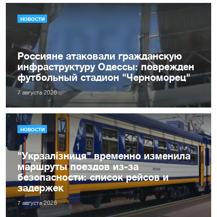
НОВОСТИ
Россияне атаковали гражданскую
инфраструктуру Одессы: поврежден
футбольный стадион "Черноморец"
7 августа 2026
НОВОСТИ
"Укрзалізниця" временно изменила
маршруты поездов из-за
безопасности: список рейсов и
задержек
7 августа 2026