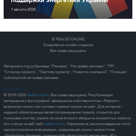
7 августа 2026
© REALIST.ONLINE
Ежедневное онлайн-издание
Все права защищены
Материалы под рубриками "Реклама", "На правах рекламы", "PR",
"Спонсор проекта", "Партнер проекта", "Новости компаний", "Позиция"
публикуются на правах рекламы
Карта сайта
© 2016-2026
Realist.online
. Все права защищены. Републикация
материалов и фотографий, являющихся собственностью «Реалист»,
возможна только при условии прямой ссылки на сайт. Для интернет-
изданий обязательным является размещение прямой, открытой для
поисковых систем, ссылки не ниже второго абзаца на конкретную новость
или статью на веб-сайт
realist.online
. Перепечатка, воспроизведение и/или
распространение информации, содержащей ссылку на агентства
«Интерфакс-Украина», в каком-либо виде строго запрещены. AD –