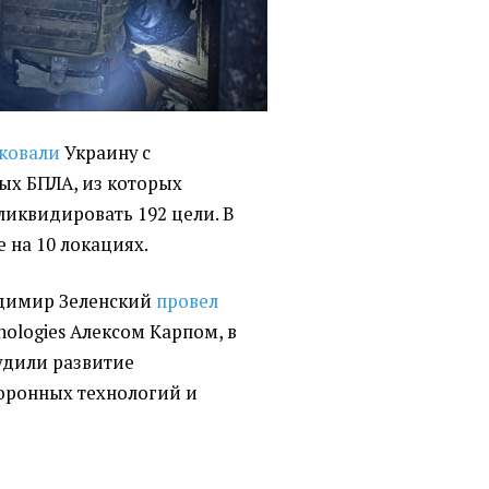
ковали
Украину с
ых БПЛА, из которых
ликвидировать 192 цели. В
е на 10 локациях.
димир Зеленский
провел
nologies Алексом Карпом, в
удили развитие
боронных технологий и