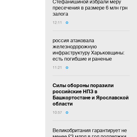
Стефанишиной избрали меру
пресечения в размере 6 млн грн
залога
12:11
россия атаковала
железнодорожную
инфраструктуру Харьковщины:
есть погибшие и раненые
11:21
Силы обороны поразили
российские НПЗ в
Башкортостане и Ярославской
области
10:57
Великобритания гарантирует не
менее £3 млрд в год поддержки