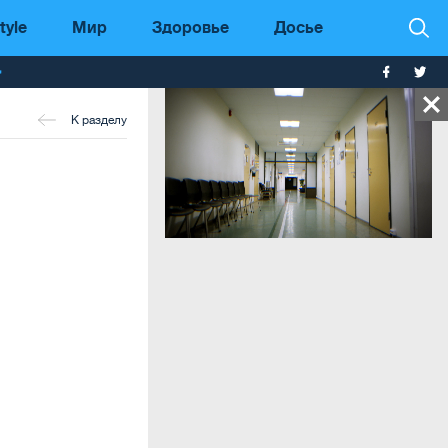
tyle
Мир
Здоровье
Досье
т
К разделу