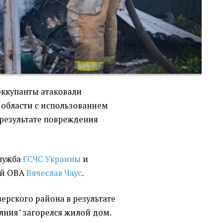
оккупанты атаковали
области с использованием
 результате повреждения
служба
ГСЧС Украины
и
ой ОВА
Вячеслав Чаус
.
ерского района в результате
лния" загорелся жилой дом.