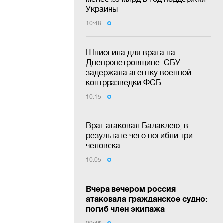
Украины
10:48
Шпионила для врага на
Днепропетровщине: СБУ
задержала агентку военной
контрразведки ФСБ
10:15
Враг атаковал Балаклею, в
результате чего погибли три
человека
10:05
Вчера вечером россия
атаковала гражданское судно:
погиб член экипажа