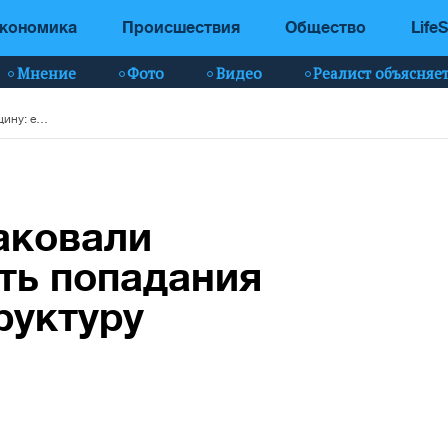
кономика
Происшествия
Общество
LifeS
Мнение
Фото
Видео
Реалист объясняе
Ударные БпЛА атаковали Черниговщину: есть попадания в жилую инфраструктуру
аковали
ть попадания
руктуру