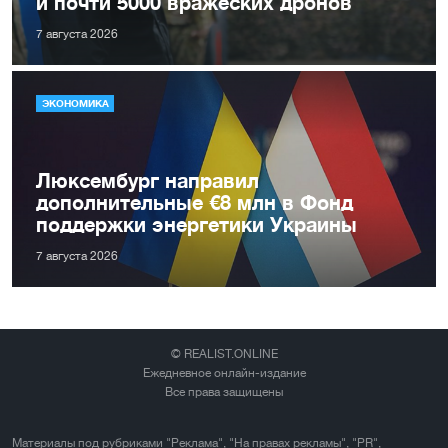
и почти 5000 вражеских дронов
7 августа 2026
ЭКОНОМИКА
Люксембург направил
дополнительные €8 млн в Фонд
поддержки энергетики Украины
7 августа 2026
© REALIST.ONLINE
Ежедневное онлайн-издание
Все права защищены
Материалы под рубриками "Реклама", "На правах рекламы", "PR",