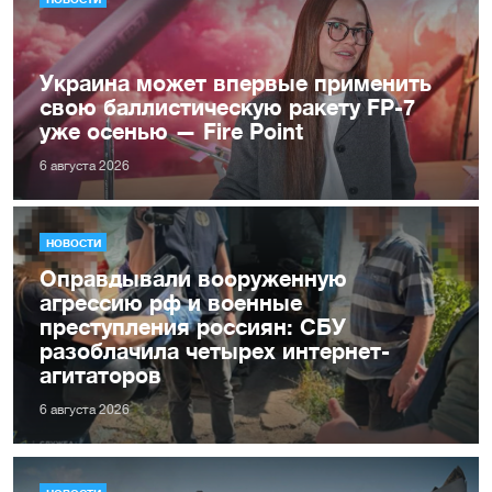
Украина может впервые применить
свою баллистическую ракету FP-7
уже осенью — Fire Point
6 августа 2026
НОВОСТИ
Оправдывали вооруженную
агрессию рф и военные
преступления россиян: СБУ
разоблачила четырех интернет-
агитаторов
6 августа 2026