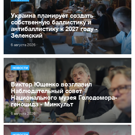
Украина планирует создать
собственную баллистику и
антибаллистику к 2027 году -
Зеленский
6 августа 2026
НОВОСТИ
Виктор Ющенко возглавил
Наблюдательный совет
Национального музея Голодомора-
геноцида - Минкульт
6 августа 2026
НОВОСТИ