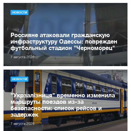
НОВОСТИ
Россияне атаковали гражданскую
инфраструктуру Одессы: поврежден
футбольный стадион "Черноморец"
7 августа 2026
НОВОСТИ
"Укрзалізниця" временно изменила
маршруты поездов из-за
безопасности: список рейсов и
задержек
7 августа 2026