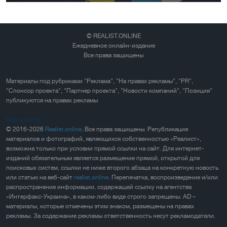
© REALIST.ONLINE
Ежедневное онлайн-издание
Все права защищены
Материалы под рубриками "Реклама", "На правах рекламы", "PR",
"Спонсор проекта", "Партнер проекта", "Новости компаний", "Позиция"
публикуются на правах рекламы
Карта сайта
© 2016-2026
Realist.online
. Все права защищены. Републикация
материалов и фотографий, являющихся собственностью «Реалист»,
возможна только при условии прямой ссылки на сайт. Для интернет-
изданий обязательным является размещение прямой, открытой для
поисковых систем, ссылки не ниже второго абзаца на конкретную новость
или статью на веб-сайт
realist.online
. Перепечатка, воспроизведение и/или
распространение информации, содержащей ссылку на агентства
«Интерфакс-Украина», в каком-либо виде строго запрещены. AD –
материалы, которые отмечены этим знаком, размещены на правах
рекламы. За содержание рекламы ответственность несут рекламодатели.