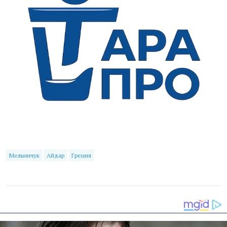
Мельничук
Айдар
Греция