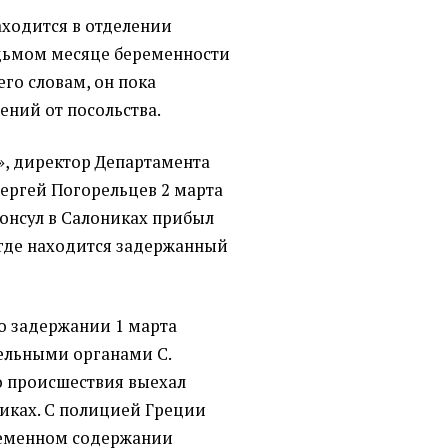
аходится в отделении
едьмом месяце беременности
его словам, он пока
ений от посольства.
», директор Департамента
ергей Погорельцев 2 марта
консул в Салониках прибыл
 где находится задержанный
 о задержании 1 марта
ельными органами С.
то происшествия выехал
никах. С полицией Греции
ременном содержании