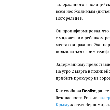
задержанного в полицейск
всем необходимым
(
питье
Погорельцев.
Он проинформировал, что 
с малолетним ребенком р
места содержания. Экс-на
пользоваться своим телеф
Задержанному предоставле
На утро 2 марта в полицей
прибыть прокурор из горо
Как сообщал
, ране
Realist
безопасности России
заде
Крыму
жителя Черноморск