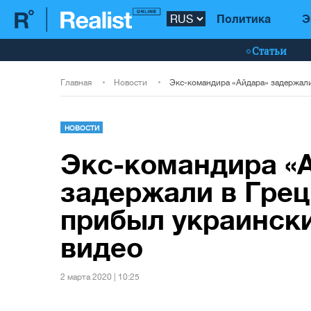
Политика
Э
Статьи
Главная
Новости
НОВОСТИ
Экс-командира «
задержали в Грец
прибыл украински
видео
2 марта 2020 | 10:25