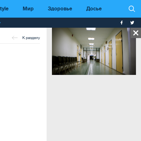
tyle
Мир
Здоровье
Досье
т
К разделу