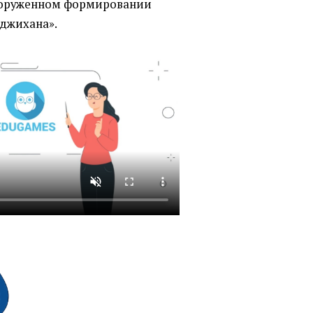
вооруженном формировании
иджихана».