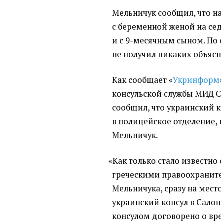
Мельничук сообщил, что н
с беременной женой на с
и с 9-месячным сыном. По 
не получил никаких объясн
Как сообщает
«
Укринформ
консульской службы МИД С
сообщил, что украинский 
в полицейское отделение,
Мельничук.
«
Как только стало известно
греческими правоохранит
Мельничука, сразу на мес
украинский консул в Сало
консулом договорено о в