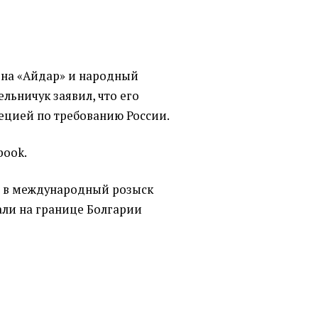
она
«
Айдар» и народный
ельничук заявил, что его
рецией по требованию России.
book.
о в международный розыск
али на границе Болгарии