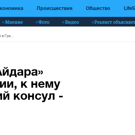
кономика
Происшествия
Общество
LifeS
Мнение
Фото
Видео
Реалист объясняе
Экс-командира «Айдара» задержали в Греции, к нему прибыл украинский консул - видео
Айдара»
ии, к нему
й консул -