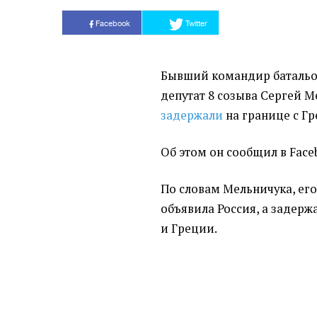
Facebook
Twitter
Бывший командир баталь
депутат 8 созыва Сергей М
задержали
на границе с Г
Об этом он сообщил в Face
По словам Мельничука, ег
объявила Россия, а задерж
и Греции.